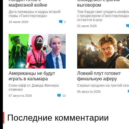
мафиозной войне
выговором
Дата премьеры и кадры второй
Том Харди смог уладить конфл
главы «Гангстерлэнда»
с продюсером «Гангстерлэнда»
остается в шоу
10 июля 2026
2
01 июля 2026
Американцы не будут
Ловкий плут готовит
играть в кальмара
финальную аферу
Спин-офф от Дэвида Финчера
Сериал продлен на третий сез
отменен
05 августа 2026
07 августа 2026
10
Последние комментарии