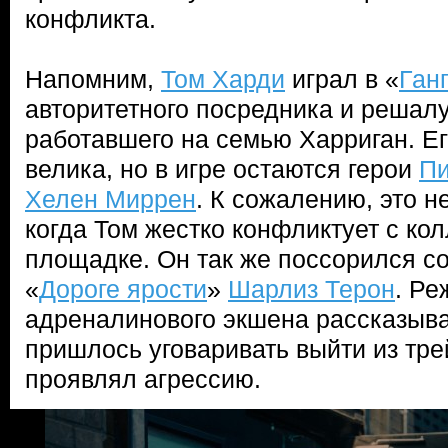
конфликта.
Напомним,
Том Харди
играл в «
Ган
авторитетного посредника и решалу
работавшего на семью Харриган. Е
велика, но в игре остаются герои
Пи
Хелен Миррен
. К сожалению, это н
когда Том жестко конфликтует с ко
площадке. Он так же поссорился с
«
Дороге ярости
»
Шарлиз Терон
. Ре
адреналинового экшена рассказыва
пришлось уговаривать выйти из тре
проявлял агрессию.