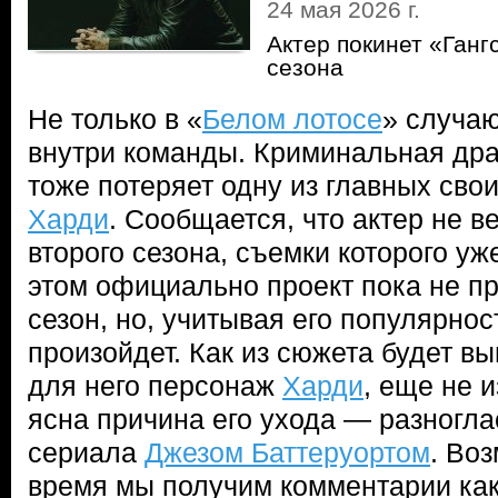
24 мая 2026 г.
Актер покинет «Ганг
сезона
Не только в «
Белом лотосе
» случа
внутри команды. Криминальная др
тоже потеряет одну из главных сво
Харди
. Сообщается, что актер не в
второго сезона, съемки которого у
этом официально проект пока не пр
сезон, но, учитывая его популярнос
произойдет. Как из сюжета будет в
для него персонаж
Харди
, еще не и
ясна причина его ухода — разногл
сериала
Джезом Баттеруортом
. Во
время мы получим комментарии как