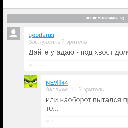
ВСЕ КОММЕНТАРИИ (36)
geoderus
Заслуженный зритель
Дайте угадаю - под хвост дол
Ответить
NEvill44
Заслуженный зритель
или наоборот пытался п
то...
Ответить