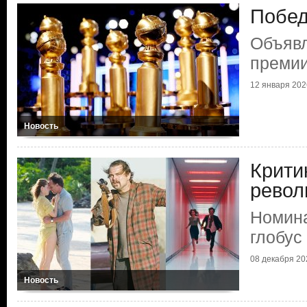
Побед
Объяв
премии
12 января 2026
Новость
Крити
рево
Номина
глобус
08 декабря 202
Новость