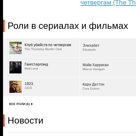
четвергам (The Th
Роли в сериалах и фильмах
Клуб убийств по четвергам
Элизабет
The Thursday Murder Club
Elizabeth
Гангстерлэнд
Мэйв Харриган
MobLand
Maeve Harrigan
1923
Кара Даттон
1923
Cara Dutton
ВСЕ РОЛИ (6)
Новости