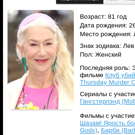
Возраст: 81 год
Дата рождения: 26
Место рождения: 
Знак зодиака: Лев
Пол: Женский
Последняя роль: Э
фильме
Клуб убий
Thursday Murder C
Сериалы с участ
Гангстерлэнд (Mo
Фильмы с участи
Шазам! Ярость бог
Gods)
,
Барби (Bar