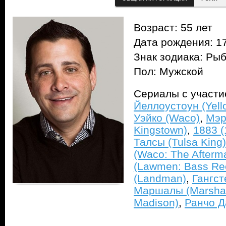
Возраст: 55 лет
Дата рождения: 17
Знак зодиака: Ры
Пол: Мужской
Сериалы с участ
Йеллоустоун (Yell
Уэйко (Waco)
,
Мэр
Kingstown)
,
1883 (
Талсы (Tulsa King)
(Waco: The Afterm
(Lawmen: Bass Re
(Landman)
,
Гангст
Маршалы (Marsha
Madison)
,
Ранчо Д