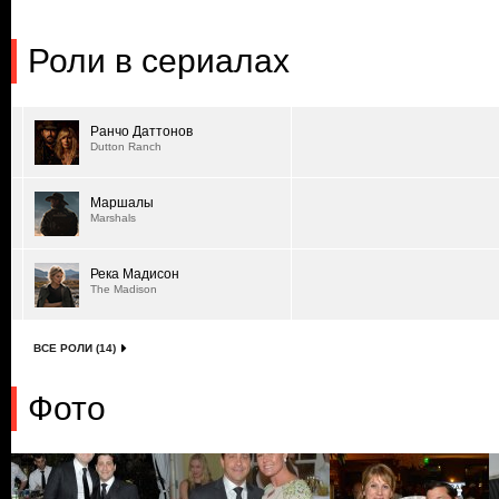
Роли в сериалах
Ранчо Даттонов
Dutton Ranch
Маршалы
Marshals
Река Мадисон
The Madison
ВСЕ РОЛИ (14)
Фото