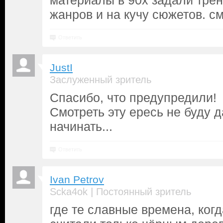
материалы в 90х задали трен
жанров и на кучу сюжетов. см
Ответить
JustI
Заслуженный зритель
Спасибо, что предупредили!
Смотреть эту ересь не буду 
начинать...
Ответить
Ivan Petrov
|
Scka4ok
Постоянный зритель
где те славные времена, ког