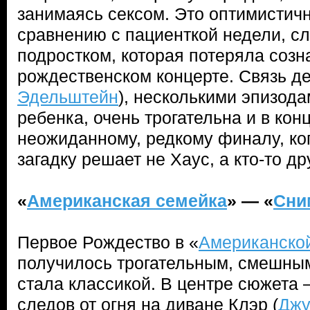
занимаясь сексом. Это оптимистичн
сравнению с пациенткой недели, сл
подростком, которая потеряла созн
рождественском концерте. Связь де
Эдельштейн
), несколькими эпизод
ребенка, очень трогательна и в кон
неожиданному, редкому финалу, ко
загадку решает не Хаус, а кто-то др
«
Американская семейка
» — «
Сни
Первое Рождество в «
Американско
получилось трогательным, смешным
стала классикой. В центре сюжета 
следов от огня на диване Клэр (
Джу