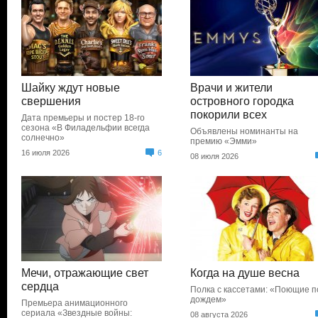
Шайку ждут новые
Врачи и жители
свершения
островного городка
покорили всех
Дата премьеры и постер 18-го
сезона «В Филадельфии всегда
Объявлены номинанты на
солнечно»
премию «Эмми»
16 июля 2026
6
08 июля 2026
Мечи, отражающие свет
Когда на душе весна
сердца
Полка с кассетами: «Поющие п
дождем»
Премьера анимационного
сериала «Звездные войны:
08 августа 2026