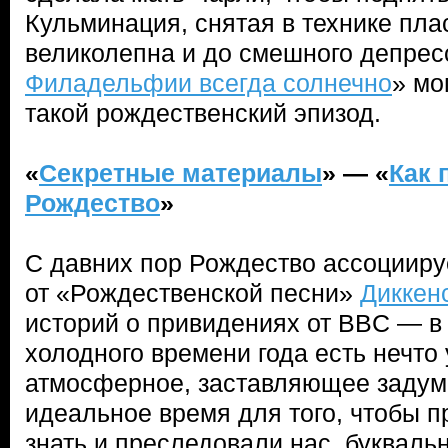
Кульминация, снятая в технике пл
великолепна и до смешного депрес
Филадельфии всегда солнечно
» мо
такой рождественский эпизод.
«
Секретные материалы
» — «
Как 
Рождество
»
С давних пор Рождество ассоцииру
от «Рождественской песни»
Диккен
историй о привидениях от BBC — в 
холодного времени года есть нечто
атмосферное, заставляющее задум
идеальное время для того, чтобы п
знать и преследовали нас, букваль