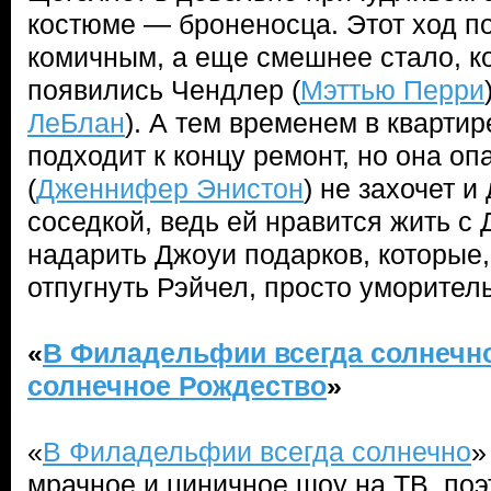
костюме — броненосца. Этот ход п
комичным, а еще смешнее стало, ко
появились Чендлер (
Мэттью Перри
ЛеБлан
). А тем временем в квартир
подходит к концу ремонт, но она оп
(
Дженнифер Энистон
) не захочет 
соседкой, ведь ей нравится жить с
надарить Джоуи подарков, которые,
отпугнуть Рэйчел, просто уморител
«
В Филадельфии всегда солнечн
солнечное Рождество
»
«
В Филадельфии всегда солнечно
»
мрачное и циничное шоу на ТВ, по