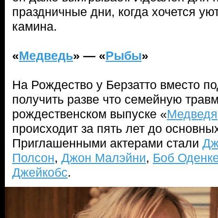
праздничные дни, когда хочется ую
камина.
«
Медведь
» — «
Рыбы
»
На Рождество у Берзатто вместо п
получить разве что семейную травм
рождественском выпуске «
Медведя
происходит за пять лет до основны
Приглашенными актерами стали
Дж
Полсон
,
Джон Малэйни
,
Боб Оденк
Джейкобс
.