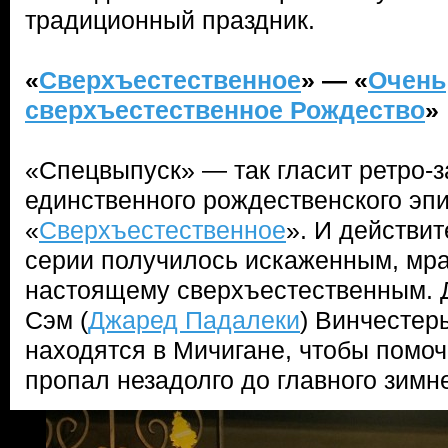
традиционный праздник.
«
Сверхъестественное
» — «
Очень
сверхъестественное Рождество
»
«Спецвыпуск» — так гласит ретро-з
единственного рождественского эп
«
Сверхъестественное
». И действи
серии получилось искаженным, мра
настоящему сверхъестественным. Д
Сэм (
Джаред Падалеки
) Винчестеры
находятся в Мичигане, чтобы помо
пропал незадолго до главного зимн