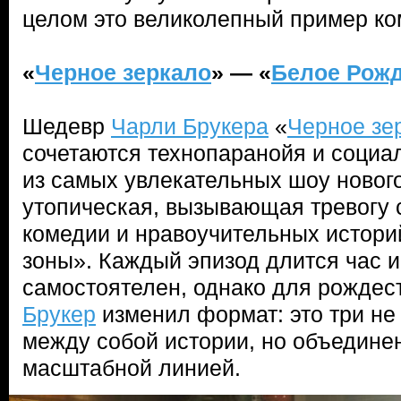
целом это великолепный пример ко
«
Черное зеркало
» — «
Белое Рож
Шедевр
Чарли Брукера
«
Черное зе
сочетаются технопаранойя и социа
из самых увлекательных шоу новог
утопическая, вызывающая тревогу 
комедии и нравоучительных истори
зоны». Каждый эпизод длится час и
самостоятелен, однако для рождес
Брукер
изменил формат: это три не
между собой истории, но объедине
масштабной линией.