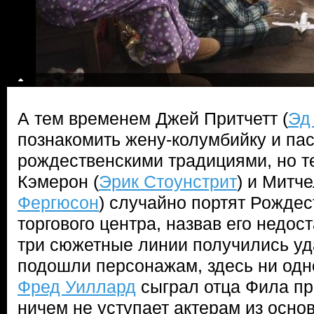
А тем временем Джей Притчетт (
Эд
познакомить жену-колумбийку и па
рождественскими традициями, но те
Кэмерон (
Эрик Стоунстрит
) и Митче
Фергюсон
) случайно портят Рождес
торгового центра, назвав его недос
три сюжетные линии получились уд
подошли персонажам, здесь ни одно
Фред Уиллард
сыграл отца Фила пр
ничем не уступает актерам из основ