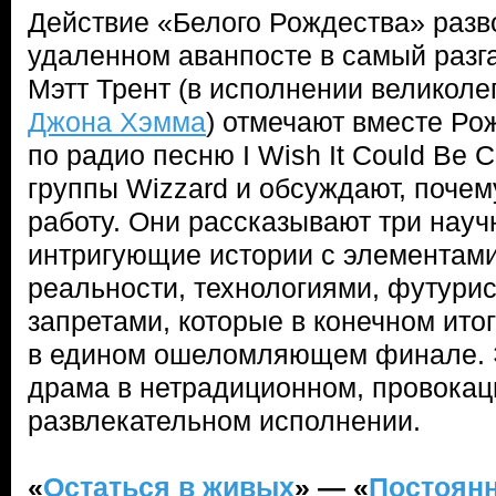
Действие «Белого Рождества» разв
удаленном аванпосте в самый разг
Мэтт Трент (в исполнении великол
Джона Хэмма
) отмечают вместе Ро
по радио песню I Wish It Could Be 
группы Wizzard и обсуждают, почем
работу. Они рассказывают три нау
интригующие истории с элементам
реальности, технологиями, футур
запретами, которые в конечном ито
в едином ошеломляющем финале. 
драма в нетрадиционном, провокац
развлекательном исполнении.
«
Остаться в живых
» — «
Постоян