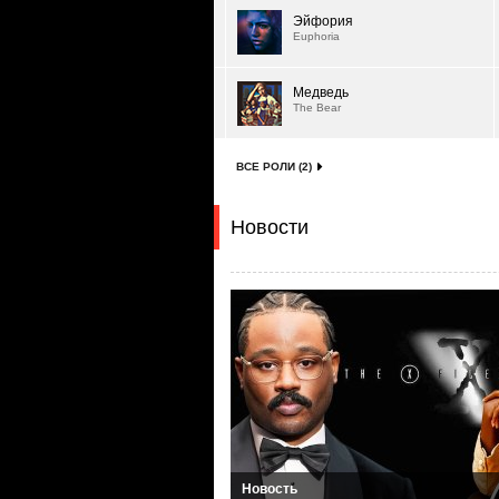
Эйфория
Euphoria
Медведь
The Bear
ВСЕ РОЛИ (2)
Новости
Новость