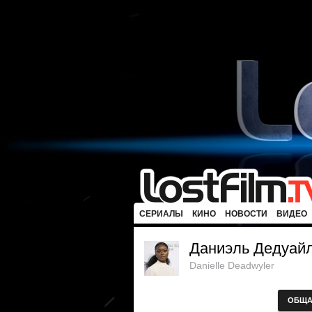
СЕРИАЛЫ
КИНО
НОВОСТИ
ВИДЕО
Даниэль Дедуай
Danielle Deadwyler
ОБЩА