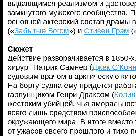
выдающимся реализмом и достове
замкнутого мужского сообщества.
основной актерский состав драмы
(«
Забытые Богом
») и
Стивен Грэм
(
Сюжет
Действие разворачивается в 1850-
хирург Патрик Самнер (
Джек О'Кон
судовым врачом в арктическую кит
На борту судна ему придется работа
гарпунщиком Генри Драксом (
Колин
жестоким убийцей, чья аморальност
всего лишь средством приспособле
окружающего мира. В итоге вместо 
от ужасов своего прошлого и тихо 