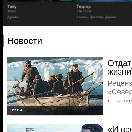
Табу
Террор
Taboo
The Terror
Драма
Ужасы, Триллер, Драма
Новости
Отдат
жизни
Реценз
«Севе
19 августа 2021
Статья
«И вс