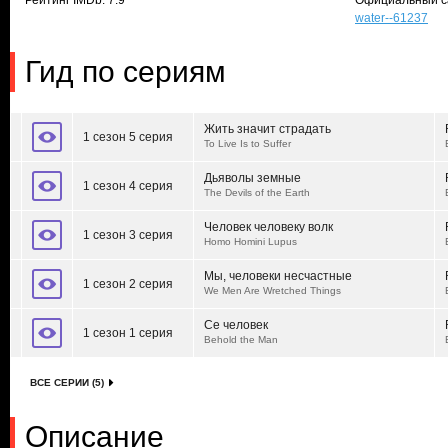
Рейтинг IMDb: 7.9
Официальный с
water--61237
Гид по сериям
Жить значит страдать
1 сезон 5 серия
To Live Is to Suffer
Дьяволы земные
1 сезон 4 серия
The Devils of the Earth
Человек человеку волк
1 сезон 3 серия
Homo Homini Lupus
Мы, человеки несчастные
1 сезон 2 серия
We Men Are Wretched Things
Се человек
1 сезон 1 серия
Behold the Man
ВСЕ СЕРИИ (5)
Описание