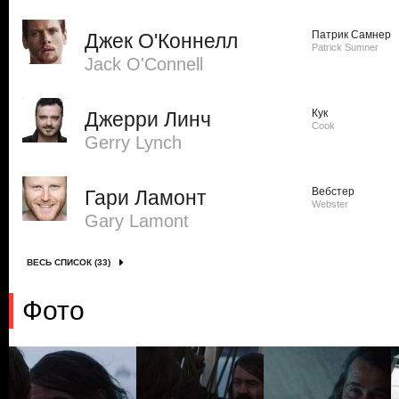
Патрик Самнер
Джек О'Коннелл
Patrick Sumner
Jack O'Connell
Кук
Джерри Линч
Cook
Gerry Lynch
Вебстер
Гари Ламонт
Webster
Gary Lamont
ВЕСЬ СПИСОК (33)
Фото