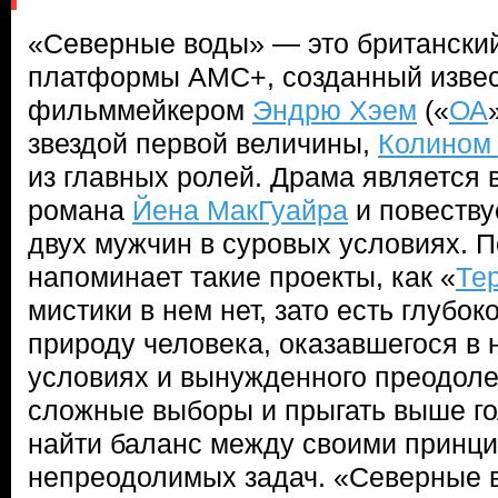
«Северные воды» — это британски
платформы AMC+, созданный изве
фильммейкером
Эндрю Хэем
(«
ОА
звездой первой величины,
Колином
из главных ролей. Драма является
романа
Йена МакГуайра
и повеству
двух мужчин в суровых условиях. П
напоминает такие проекты, как «
Те
мистики в нем нет, зато есть глубок
природу человека, оказавшегося в
условиях и вынужденного преодоле
сложные выборы и прыгать выше го
найти баланс между своими принц
непреодолимых задач. «Северные 