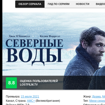
ОБЗОР СЕРИАЛА
ГИД ПО СЕРИЯМ
НОВОСТИ
ВИДЕ
ОЦЕНКА ПОЛЬЗОВАТЕЛЕЙ
8.8
LOSTFILM.TV
Премьера:
15 июля 2021
Жанр:
Драма
,
М
Канал, Страна:
AMC+
(Великобритания)
Тип:
Мини-сери