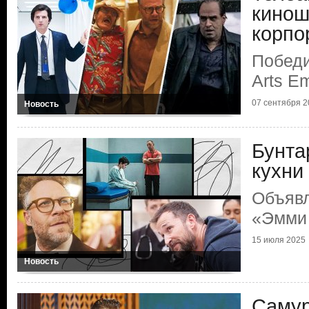
кинош
корпо
Победи
Arts E
07 сентября 2
Новость
Бунта
кухни
Объяв
«Эмми
15 июля 2025
Новость
Самур