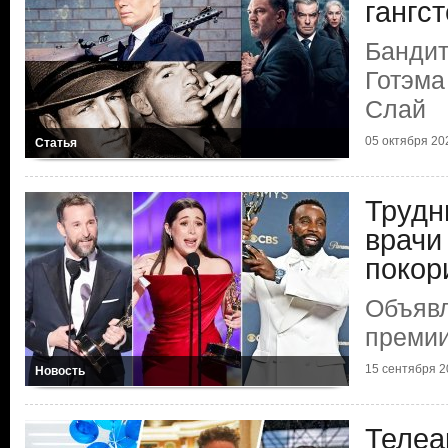
гангс
Бандит
Готэма
Слай
05 октября 20
Статья
Трудн
врачи
покор
Объяв
преми
15 сентября 2
Новость
Телеа