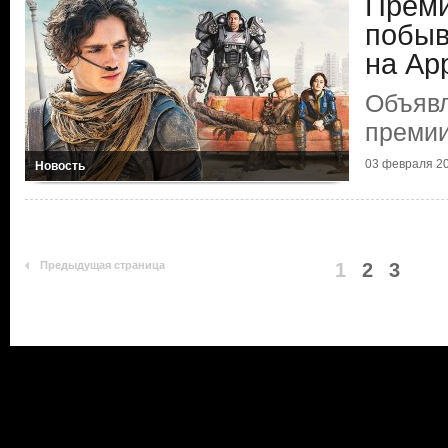
Преми
побыв
на Ар
Объяв
премии
03 февраля 2
Новость
Предыдущая страница
1
2
3