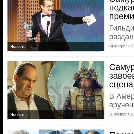
подка
прем
Гильди
раздал
24 февраля 2
Новость
Самур
завое
сцена
В Амер
вруче
16 февраля 2
Новость