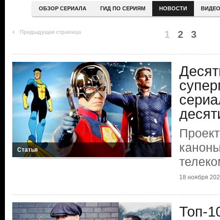
ОБЗОР СЕРИАЛА
ГИД ПО СЕРИЯМ
НОВОСТИ
ВИДЕ
Предыдущая страница
1
2
3
Десят
супер
сериа
десят
Проект
каноны
Статья
телеко
18 ноября 20
Топ-1