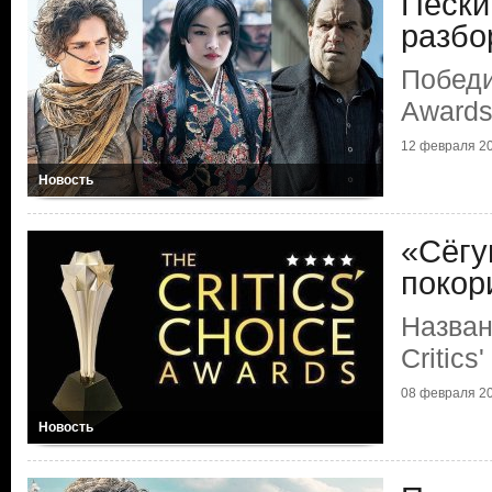
Пески
разбо
Побед
Award
12 февраля 2
Новость
«Сёгу
покор
Назван
Critics
08 февраля 2
Новость