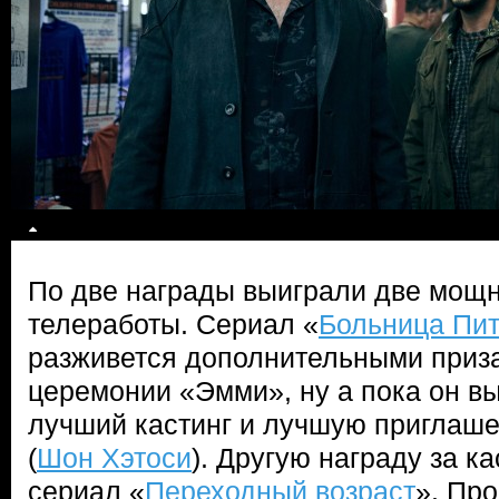
По две награды выиграли две мощ
телеработы. Сериал «
Больница Пит
разживется дополнительными приза
церемонии «Эмми», ну а пока он в
лучший кастинг и лучшую приглаше
(
Шон Хэтоси
). Другую награду за к
сериал «
Переходный возраст
». Про