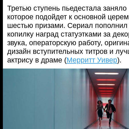
Третью ступень пьедестала заняло
которое подойдет к основной цере
шестью призами. Сериал пополнил
копилку наград статуэтками за дек
звука, операторскую работу, ориги
дизайн вступительных титров и л
актрису в драме (
Мерритт Уивер
).