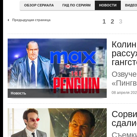
ОБЗОР СЕРИАЛА
ГИД ПО СЕРИЯМ
НОВОСТИ
ВИДЕ
Предыдущая страница
1
2
3
Колин
рассу
гангс
Озвуче
«Пингв
08 апреля 20
Новость
Сорви
сдали
Съемки