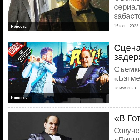
сериал
забас
15 июня 2023
Новость
Сцена
задер
Съемк
«Бэтме
18 мая 2023
Новость
«В Го
Озвуче
«Пингв