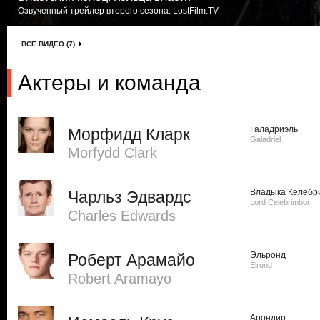
Озвученный трейлер второго сезона. LostFilm.TV
ВСЕ ВИДЕО (7)
Актеры и команда
Галадриэль
Морфидд Кларк
Galadriel
Morfydd Clark
Владыка Келебр
Чарльз Эдвардс
Lord Celebrimbor
Charles Edwards
Эльронд
Роберт Арамайо
Elrond
Robert Aramayo
Арондир