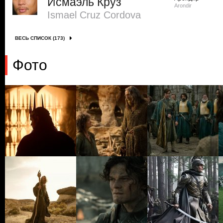
Исмаэль Круз
Arondir
Ismael Cruz Cordova
ВЕСЬ СПИСОК (173)
Фото