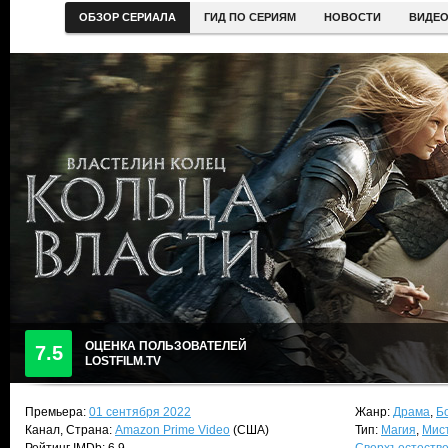
ОБЗОР СЕРИАЛА
ГИД ПО СЕРИЯМ
НОВОСТИ
ВИДЕ
ОЦЕНКА ПОЛЬЗОВАТЕЛЕЙ
7.5
LOSTFILM.TV
Премьера:
01 сентября 2022
Жанр:
Драма
,
Б
Канал, Страна:
Amazon Prime Video
(США)
Тип:
Магия
,
Мис