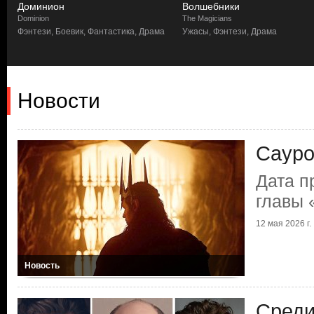
Доминион
Волшебники
Dominion
The Magicians
Фэнтези, Боевик, Фантастика, Драма
Ужасы, Фэнтези, Драма
Новости
Сауро
Дата п
главы 
12 мая 2026 г.
Новость
Среди