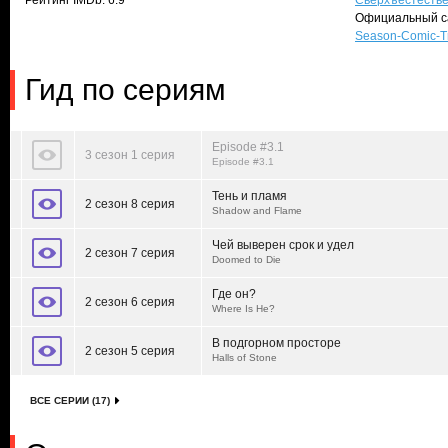
Рейтинг IMDb: 6.9
Сверхъестеств
Официальный с
Season-Comic-T
Гид по сериям
Episode #3.1
3 сезон 1 серия
Episode #3.1
Тень и пламя
2 сезон 8 серия
Shadow and Flame
Чей выверен срок и удел
2 сезон 7 серия
Doomed to Die
Где он?
2 сезон 6 серия
Where Is He?
В подгорном просторе
2 сезон 5 серия
Halls of Stone
ВСЕ СЕРИИ (17)