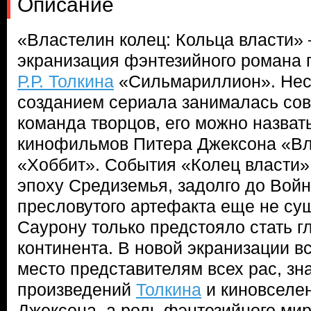
Описание
«Властелин колец: Кольца власти»
экранизация фэнтезийного романа
Р.Р. Толкина
«Сильмариллион». Несм
созданием сериала занималась со
команда творцов, его можно назват
кинофильмов Питера Джексона «Вл
«Хоббит». События «Колец власти»
эпоху Средиземья, задолго до Войн
пресловутого артефакта еще не су
Саурону только предстояло стать 
континента. В новой экранизации в
место представителям всех рас, з
произведений
Толкина
и киновселе
Джексона, а роль фэнтезийного мир