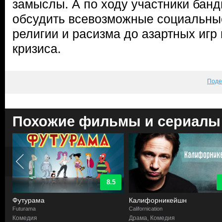
замыслы. А по ходу участники банд
обсудить всевозможные социальны
религии и расизма до азартных игр
кризиса.
Поде
Похожие фильмы и сериалы
8.5
Футурама
Калифорникейшн
Futurama
Californication
Комедия
Драма, Комедия