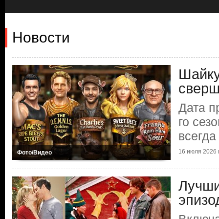
Новости
Шайку
сверш
Дата п
го сез
всегда
16 июля 2026 г
Фото/Видео
Лучши
эпизо