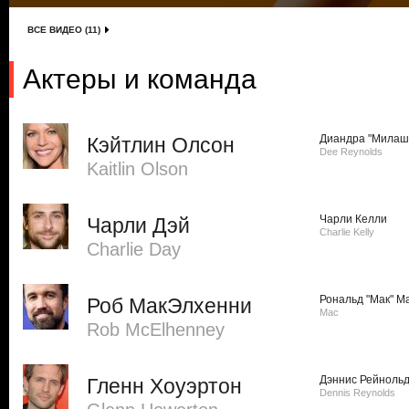
ВСЕ ВИДЕО (11)
Актеры и команда
Диандра "Милашк
Кэйтлин Олсон
Dee Reynolds
Kaitlin Olson
Чарли Келли
Чарли Дэй
Charlie Kelly
Charlie Day
Рональд "Мак" М
Роб МакЭлхенни
Mac
Rob McElhenney
Дэннис Рейноль
Гленн Хоуэртон
Dennis Reynolds