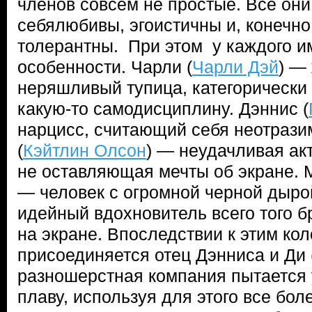
членов совсем не простые. Все он
себялюбивы, эгоистичны и, конечно
толерантны. При этом у каждого и
особенности. Чарли (
Чарли Дэй
) —
неряшливый тупица, категорически
какую-то самодисциплину. Дэннис (
нарцисс, считающий себя неотрази
(
Кэйтлин Олсон
) — неудачливая ак
не оставляющая мечты об экране. М
— человек с огромной черной дырой
идейный вдохновитель всего того бр
на экране. Впоследствии к этим к
присоединяется отец Дэнниса и Ди 
разношерстная компания пытается 
плаву, используя для этого все бо