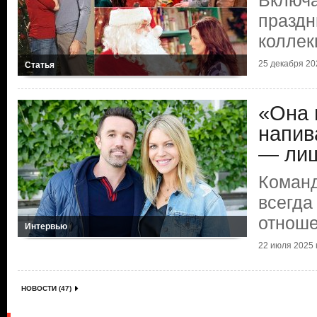
Включа
праздн
коллек
25 декабря 202
Статья
«Она 
напив
— лиш
Коман
всегда
отноше
Интервью
22 июля 2025 г
НОВОСТИ (47)