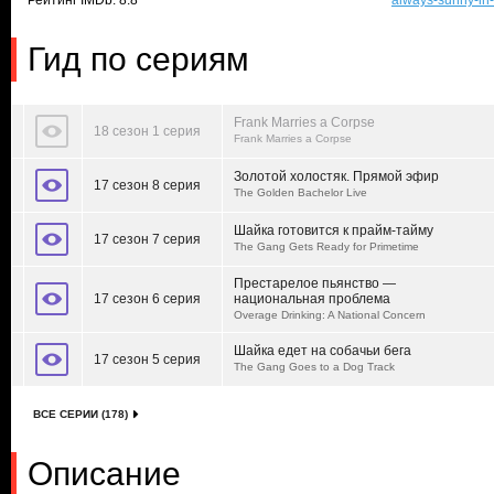
Рейтинг IMDb: 8.8
always-sunny-in-
Гид по сериям
Frank Marries a Corpse
18 сезон 1 серия
Frank Marries a Corpse
Золотой холостяк. Прямой эфир
17 сезон 8 серия
The Golden Bachelor Live
Шайка готовится к прайм-тайму
17 сезон 7 серия
The Gang Gets Ready for Primetime
Престарелое пьянство —
17 сезон 6 серия
национальная проблема
Overage Drinking: A National Concern
Шайка едет на собачьи бега
17 сезон 5 серия
The Gang Goes to a Dog Track
ВСЕ СЕРИИ (178)
Описание