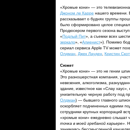
«Хромые кони» — это телевизионн
Джоном ле Карре
нашего времени. 
рассказывает о буднях группы прош
было сформировано целое специаль
Продюсером первого сезона высту
«
Подлый Пит
», а съемки всех шест
зеркало
», «
Алиенист
»). Помимо бо
сериал сервиса Apple TV может пох
Олдман
,
Джек Лауден
,
Кристин Скот
Сюжет
«Хромые кони» — это не гении шпи
Это разношерстная компания, участн
невезения, алкоголизма, разнуздан
здание, известное как «Слау хаус»
унизительную черную работу под п
Олдман
) — бывшего главного шпион
оскорбляет подчиненных едкими по
сотрудники крупных корпораций вс
«хромые кони» ежедневно слышат ч
точка в моей гребаной карьере»
. 
занимаясь бессмысленной канцеляр