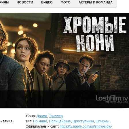
ЕРИЯМ
НОВОСТИ
ВИДЕО
ФОТО
АКТЕРЫ И КОМАНДА
Жанр:
Драма
,
Триллер
итания)
Тип:
По книге
,
Полицейские
,
Преступники
,
Шпионы
Официальный сайт:
https://tv.apple.com/us/show/slow-