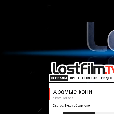
СЕРИАЛЫ
КИНО
НОВОСТИ
ВИДЕО
Хромые кони
Slow Horses
Статус: Будет объявлено