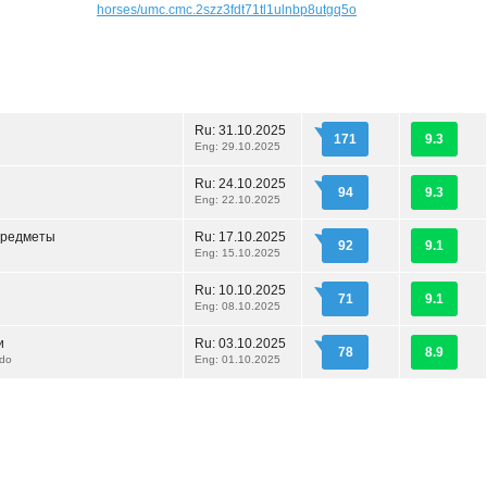
horses/umc.cmc.2szz3fdt71tl1ulnbp8utgq5o
Ru:
31.10.2025
171
9.3
Eng: 29.10.2025
Ru:
24.10.2025
94
9.3
Eng: 22.10.2025
предметы
Ru:
17.10.2025
92
9.1
Eng: 15.10.2025
Ru:
10.10.2025
71
9.1
Eng: 08.10.2025
и
Ru:
03.10.2025
78
8.9
do
Eng: 01.10.2025