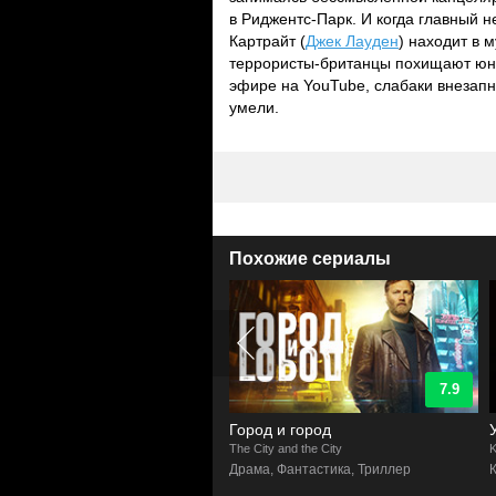
в Риджентс-Парк. И когда главный 
Картрайт (
Джек Лауден
) находит в 
террористы-британцы похищают юно
эфире на YouTube, слабаки внезапно
умели.
Похожие сериалы
8.6
7.9
Город и город
Убивая 
The City and the City
Killing Eve
ер, Комедия
Драма, Фантастика, Триллер
Комедия, 