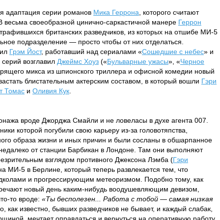
ая адаптация серии романов
Мика Геррона
, которого считают
В весьма своеобразной цинично-саркастичной манере
Геррон
трафившихся британских разведчиков, из которых на отшибе МИ-5
ное подразделение — просто чтобы от них отделаться.
пил
Грэм Йост
, работавший над сериалами «
Сошедшие с небес
» и
и серий возглавил
Джеймс Хоуз
(«
Бульварные ужасы
», «
Черное
дрящего микса из шпионского триллера и офисной комедии новый
вастать блистательным актерским составом, в который вошли
Гэри
т Томас
и
Оливия Кук
.
онажа вроде Джорджа Смайли и не ловеласы в духе агента 007.
ики которой погубили свою карьеру из-за головотяпства,
ного образа жизни и иных причин и были сосланы в обшарпанное
, недалеко от станции Барбикан в Лондоне. Там они выполняют
резрительным взглядом противного Джексона Лэмба (
Гэри
а МИ-5 в Берлине, который теперь развлекается тем, что
дколами и прогрессирующим метеоризмом. Подобно тому, как
тречают новый день каким-нибудь воодушевляющим девизом,
то-то вроде:
«Ты бесполезен... Работа с тобой — самая низкая
Но, как известно, бывших разведчиков не бывает, и каждый слабак,
щиной, мечтает оправдаться и вернуться на оперативную работу