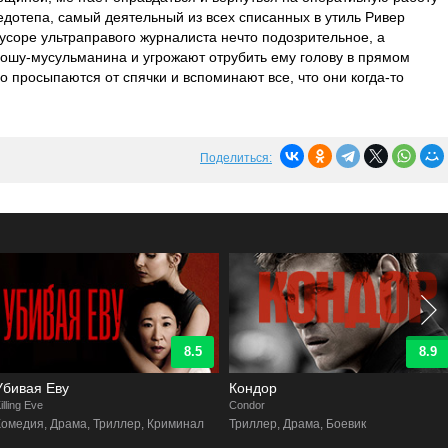
недотепа, самый деятельный из всех списанных в утиль Ривер
мусоре ультраправого журналиста нечто подозрительное, а
шу-мусульманина и угрожают отрубить ему голову в прямом
 просыпаются от спячки и вспоминают все, что они когда-то
Поделиться:
8.5
8.9
Еву
Кондор
Мале
Condor
The Lit
Драма, Триллер, Криминал
Триллер, Драма, Боевик
Трилл