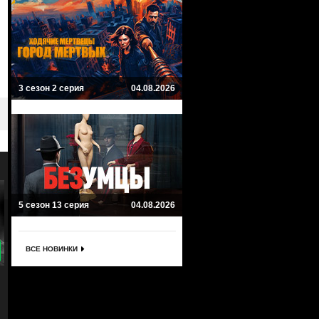
3 сезон 2 серия
04.08.2026
5 сезон 13 серия
04.08.2026
ВСЕ НОВИНКИ
8.2
9.1
нькая барабанщица
Захват
Б
tle Drummer Girl
The Capture
Th
ер, Драма
Мистика, Триллер, Криминал
Ми