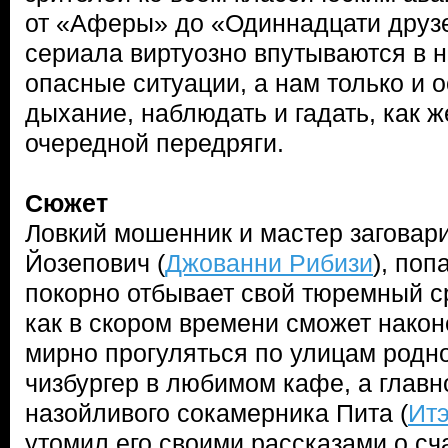
от «Аферы» до «Одиннадцати друз
сериала виртуозно впутываются в 
опасные ситуации, а нам только и ос
дыхание, наблюдать и гадать, как ж
очередной передряги.
Сюжет
Ловкий мошенник и мастер заговар
Йозепович (
Джованни Рибизи
), поп
покорно отбывает свой тюремный ср
как в скором времени сможет након
мирно прогуляться по улицам родно
чизбургер в любимом кафе, а главно
назойливого сокамерника Пита (
Ит
утомил его своими рассказами о сч