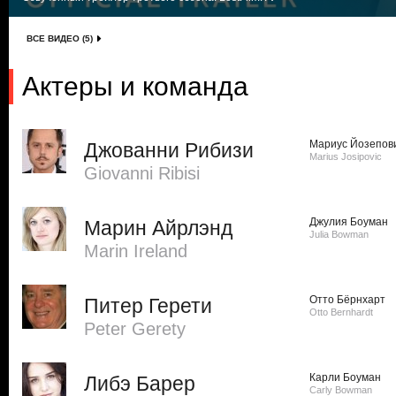
ВСЕ ВИДЕО (5)
Актеры и команда
Мариус Йозепов
Джованни Рибизи
Marius Josipovic
Giovanni Ribisi
Джулия Боуман
Марин Айрлэнд
Julia Bowman
Marin Ireland
Отто Бёрнхарт
Питер Герети
Otto Bernhardt
Peter Gerety
Карли Боуман
Либэ Барер
Carly Bowman