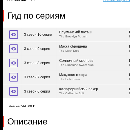
Рейтинг IMDb: 8.2
Season-1/dp/B0
Гид по сериям
Бруклинский поташ
3 сезон 10 серия
The Brooklyn Potash
Маска сброшена
3 сезон 9 серия
The Mask Drop
Солнечный сюрприз
3 сезон 8 серия
The Sunshine Switcheroo
Младшая сестра
3 сезон 7 серия
The Little Sister
Калифорнийский покер
3 сезон 6 серия
The California Split
ВСЕ СЕРИИ (30)
Описание