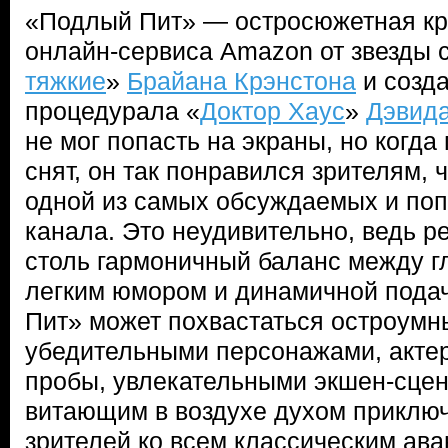
«Подлый Пит» — остросюжетная к
онлайн-сервиса Amazon от звезды 
тяжкие
»
Брайана Крэнстона
и созда
процедурала «
Доктор Хаус
»
Дэвид
не мог попасть на экраны, но когда
снят, он так понравился зрителям,
одной из самых обсуждаемых и по
канала. Это неудивительно, ведь р
столь гармоничный баланс между г
легким юмором и динамичной пода
Пит» может похвастаться остроумн
убедительными персонажами, акте
пробы, увлекательными экшен-сцен
витающим в воздухе духом приключ
зрителей ко всем классическим ав