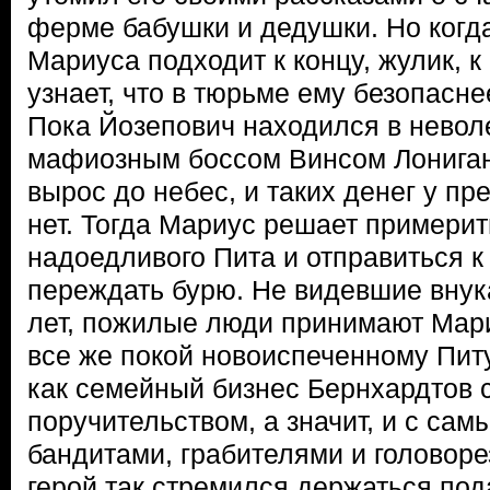
ферме бабушки и дедушки. Но когд
Мариуса подходит к концу, жулик, к
узнает, что в тюрьме ему безопасне
Пока Йозепович находился в неволе
мафиозным боссом Винсом Лониган
вырос до небес, и таких денег у пр
нет. Тогда Мариус решает примерит
надоедливого Пита и отправиться к 
переждать бурю. Не видевшие внук
лет, пожилые люди принимают Мари
все же покой новоиспеченному Питу
как семейный бизнес Бернхардтов 
поручительством, а значит, и с са
бандитами, грабителями и головоре
герой так стремился держаться по