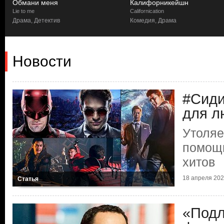
Обмани меня
Калифорникейшн
Lie to me
Californication
Драма, Детектив
Комедия, Драма
Новости
#Сид
для л
Утоляе
помощ
хитов
18 апреля 2020
Статья
«Подл