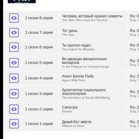
Человек, который хранил секреты
Ru:
0
1 сезон 8 серия
The Man Who Kept the Secrets
Eng: 
Тот день
Ru:
0
1 сезон 7 серия
The Day
Eng: 
Ты просил чудес
Ru:
0
1 сезон 6 серия
You Asked for Miracles
Eng: 
Во дворцах венценосных
Ru:
3
1 сезон 5 серия
монархов
Eng: 
In the Palaces of Crowned Kings
Агент Билли Пейс
Ru:
2
1 сезон 4 серия
Agent Billy Pace
Eng: 
Архитектор социального
Ru:
2
1 сезон 3 серия
благополучия
Eng: 
The Architect of Social Well-Being
Синатра
Ru:
2
1 сезон 2 серия
Sinatra
Eng: 
Дикий Кот мёртв
Ru:
2
1 сезон 1 серия
Wildcat Is Down
Eng: 