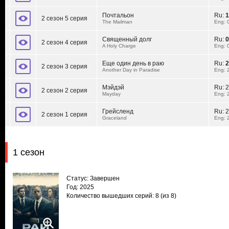
Почтальон
Ru:
1
2 сезон 5 серия
The Mailman
Eng: 
Священный долг
Ru:
0
2 сезон 4 серия
A Holy Charge
Eng: 
Еще один день в раю
Ru:
2
2 сезон 3 серия
Another Day in Paradise
Eng: 
Мэйдэй
Ru:
2
2 сезон 2 серия
Mayday
Eng: 
Грейсленд
Ru:
2
2 сезон 1 серия
Graceland
Eng: 
1 сезон
Статус: Завершен
Год: 2025
Количество вышедших серий: 8
(из 8)