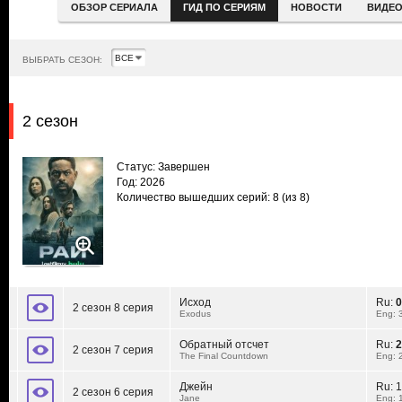
ОБЗОР СЕРИАЛА
ГИД ПО СЕРИЯМ
НОВОСТИ
ВИДЕ
ВЫБРАТЬ СЕЗОН:
2 сезон
Статус: Завершен
Год: 2026
Количество вышедших серий: 8
(из 8)
Исход
Ru:
0
2 сезон 8 серия
Exodus
Eng: 
Обратный отсчет
Ru:
2
2 сезон 7 серия
The Final Countdown
Eng: 
Джейн
Ru:
1
2 сезон 6 серия
Jane
Eng: 