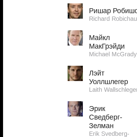
Ришар Робиш
Richard Robicha
Майкл
МакГрэйди
Michael McGrady
Лэйт
Уоллшлегер
Laith Wallschlege
Эрик
Сведберг-
Зелман
Erik Svedberg-