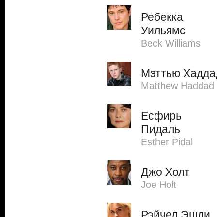
Ребекка
Уильямс
Beck Williams
Мэттью Хадда
Matthew Haddad
Есфирь
Пидаль
Esther Pidal
Джо Холт
Joe Holt
Рэйчел Эшли