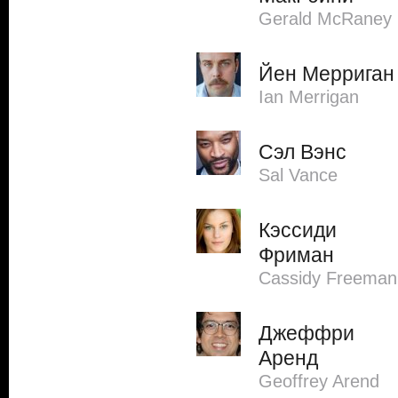
Gerald McRaney
Йен Мерриган
Ian Merrigan
Сэл Вэнс
Sal Vance
Кэссиди
Фриман
Cassidy Freeman
Джеффри
Аренд
Geoffrey Arend