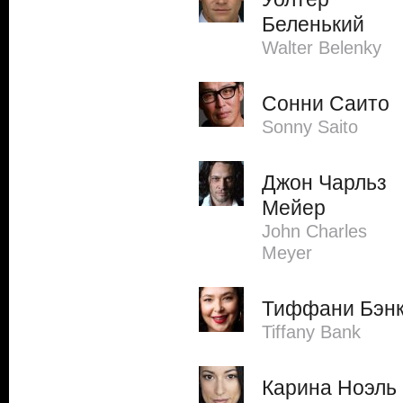
Беленький
Walter Belenky
Сонни Саито
Sonny Saito
Джон Чарльз
Мейер
John Charles
Meyer
Тиффани Бэн
Tiffany Bank
Карина Ноэль