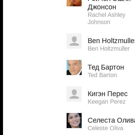
Джонсон
Rachel Ashley
Johnson
Ben Holtzmulle
Ben Holtzmuller
Тед Бартон
Ted Barton
Кигэн Перес
Keegan Perez
Селеста Олив
Celeste Oliva