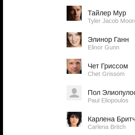
Тайлер Мур
Tyler Jacob Moor
Элинор Ганн
Elinor Gunn
Чет Гриссом
Chet Grissom
Пол Элиопуло
Paul Eliopoulos
Карлена Брит
Carlena Britch