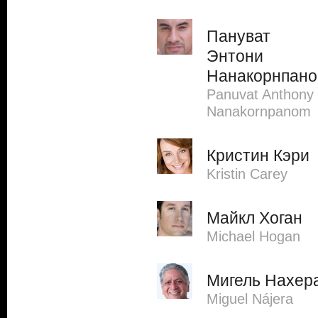
Пануват
Энтони
Нанакорнпан
Panuvat Anthony
Nanakornpanom
Кристин Кэри
Kristin Carey
Майкл Хоган
Michael Hogan
Мигель Нахер
Miguel Nájera