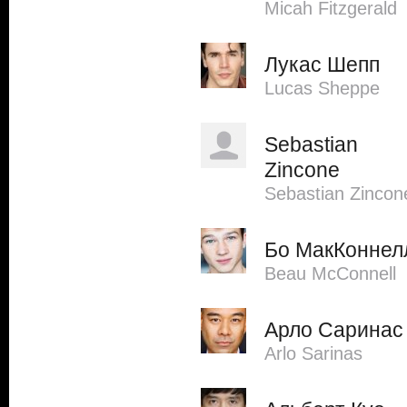
Micah Fitzgerald
Лукас Шепп
Lucas Sheppe
Sebastian
Zincone
Sebastian Zincon
Бо МакКоннел
Beau McConnell
Арло Саринас
Arlo Sarinas