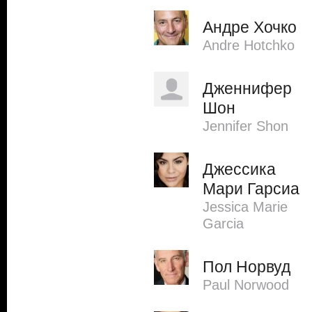
Андре Хочко
Andre Hotchko
Дженнифер
Шон
Jennifer Shon
Джессика
Мари Гарсиа
Jessica Marie
Garcia
Пол Норвуд
Paul Norwood