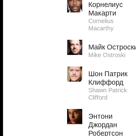
Корнелиус
Макарти
Cornelius
Macarthy
Майк Остроск
Mike Ostroski
Шон Патрик
Клиффорд
Shawn Patrick
Clifford
Энтони
Джордан
Робертсон