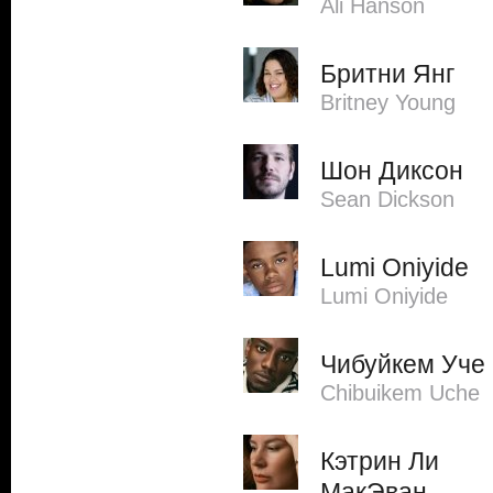
Ali Hanson
Бритни Янг
Britney Young
Шон Диксон
Sean Dickson
Lumi Oniyide
Lumi Oniyide
Чибуйкем Уче
Chibuikem Uche
Кэтрин Ли
МакЭван