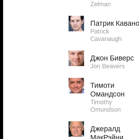
Zelman
Патрик Каван
Patrick
Cavanaugh
Джон Биверс
Jon Beavers
Тимоти
Омандсон
Timothy
Omundson
Джералд
МакРэйни