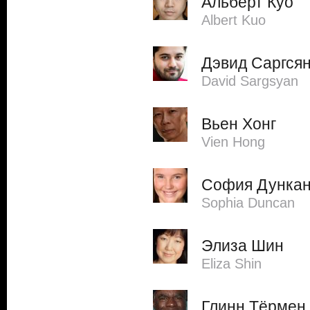
Альберт Куо
Albert Kuo
Дэвид Саргся
David Sargsyan
Вьен Хонг
Vien Hong
София Дунка
Sophia Duncan
Элиза Шин
Eliza Shin
Глинн Тёрмен