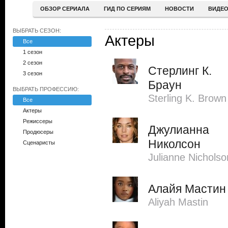
ОБЗОР СЕРИАЛА
ГИД ПО СЕРИЯМ
НОВОСТИ
ВИДЕ
ВЫБРАТЬ СЕЗОН:
Актеры
Все
1 сезон
2 сезон
Стерлинг К.
3 сезон
Браун
ВЫБРАТЬ ПРОФЕССИЮ:
Sterling K. Brown
Все
Актеры
Режиссеры
Джулианна
Продюсеры
Николсон
Сценаристы
Julianne Nicholso
Алайя Мастин
Aliyah Mastin