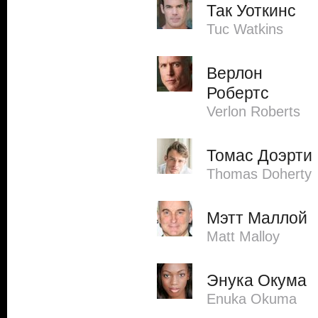
Так Уоткинс
Tuc Watkins
Верлон
Робертс
Verlon Roberts
Томас Доэрти
Thomas Doherty
Мэтт Маллой
Matt Malloy
Энука Окума
Enuka Okuma