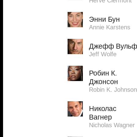
Herve Clermont
Энни Бун
Annie Karstens
Джефф Вуль
Jeff Wolfe
Робин К.
Джонсон
Robin K. Johnson
Николас
Вагнер
Nicholas Wagner