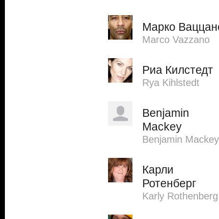
Марко Ваццан
Marco Vazzano
Риа Килстедт
Rya Kihlstedt
Benjamin
Mackey
Benjamin Mackey
Карли
Ротенберг
Karly Rothenberg