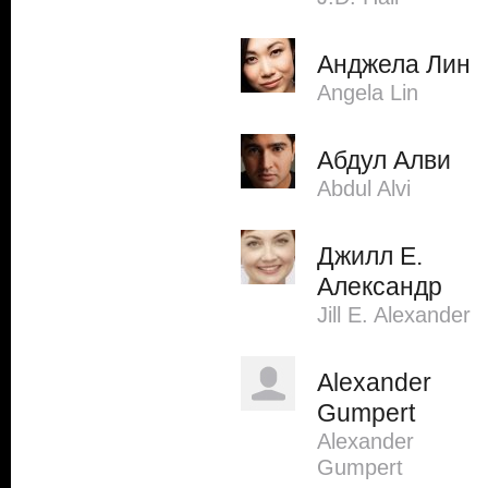
Анджела Лин
Angela Lin
Абдул Алви
Abdul Alvi
Джилл Е.
Александр
Jill E. Alexander
Alexander
Gumpert
Alexander
Gumpert