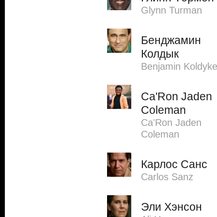
Glynn Turman
Бенджамин
Колдык
Benjamin Koldyk
Ca'Ron Jaden
Coleman
Ca'Ron Jaden
Coleman
Карлос Санс
Carlos Sanz
Эли Хэнсон