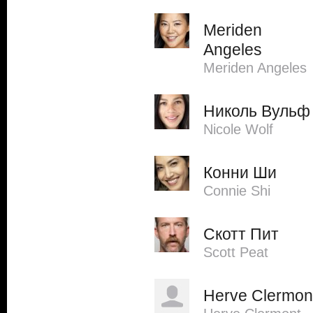
Meriden
Angeles
Meriden Angeles
Николь Вульф
Nicole Wolf
Конни Ши
Connie Shi
Скотт Пит
Scott Peat
Herve Clermon