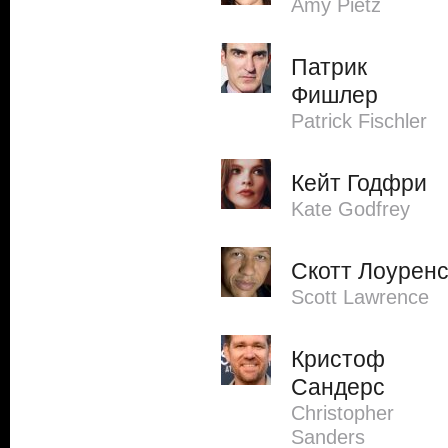
Amy Pietz
Патрик
Фишлер
Patrick Fischler
Кейт Годфри
Kate Godfrey
Скотт Лоурен
Scott Lawrence
Кристоф
Сандерс
Christopher
Sanders