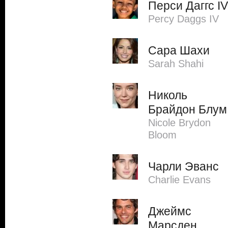
Перси Даггс IV
Percy Daggs IV
Сара Шахи
Sarah Shahi
Николь
Брайдон Блум
Nicole Brydon
Bloom
Чарли Эванс
Charlie Evans
Джеймс
Марсден