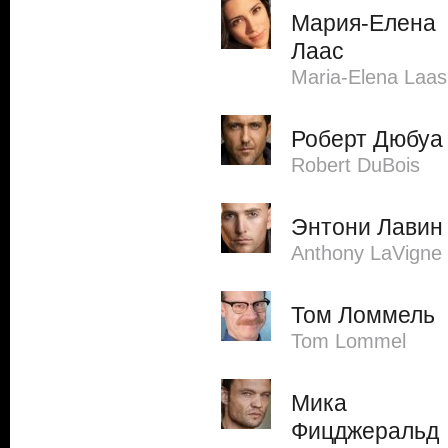
Мария-Елена
Лаас
Maria-Elena Laas
Роберт Дюбуа
Robert DuBois
Энтони Лавин
Anthony LaVigne
Том Ломмель
Tom Lommel
Мика
Фицджеральд