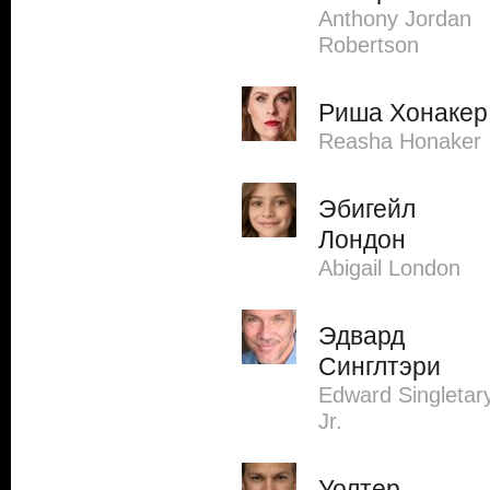
Anthony Jordan
Robertson
Риша Хонакер
Reasha Honaker
Эбигейл
Лондон
Abigail London
Эдвард
Синглтэри
Edward Singletar
Jr.
Уолтер