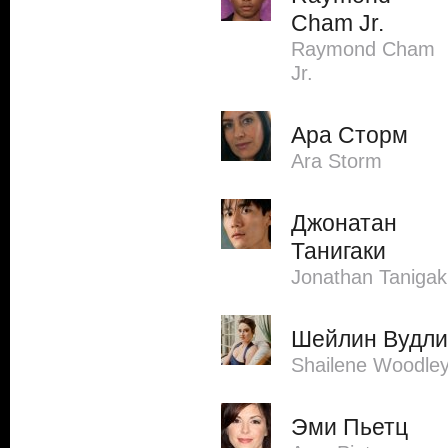
Cham Jr.
Raymond Cham
Jr.
Ара Сторм
Ara Storm
Джонатан
Танигаки
Jonathan Tanigak
Шейлин Вудли
Shailene Woodle
Эми Пьетц