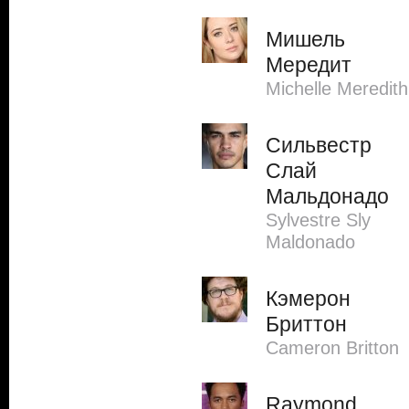
Мишель
Мередит
Michelle Meredith
Сильвестр
Слай
Мальдонадо
Sylvestre Sly
Maldonado
Кэмерон
Бриттон
Cameron Britton
Raymond