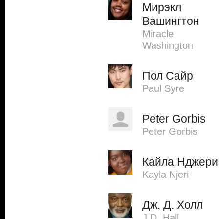
Мирэкл
Вашингтон
Miracle
Washington
Пол Сайр
Paul Syre
Peter Gorbis
Peter Gorbis
Кайла Нджери
Kayla Njeri
Дж. Д. Холл
J.D. Hall