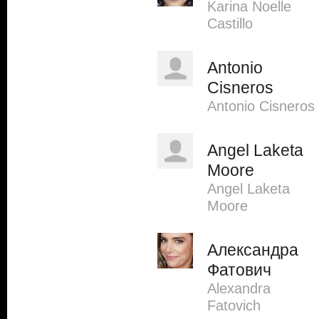
Karina Noelle
Castillo
Antonio
Cisneros
Antonio Cisneros
Angel Laketa
Moore
Angel Laketa
Moore
Александра
Фатович
Alexandra
Fatovich