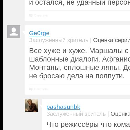
и остался, не удачный персо
Ответить
Ge0rge
|
Заслуженный зритель
Оценка серии
Все хуже и хуже. Маршалы с
шаблонные диалоги, Афганис
Монтаны, сплошные ляпы. До
не бросаю дела на полпути.
Ответить
pashasunbk
|
Заслуженный зритель
Оценка
Что режиссёры что коман