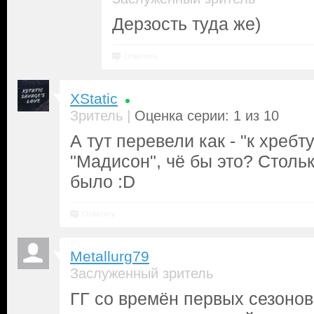
Дерзость туда же)
Ответить
XStatic
|
Зритель
Оценка серии: 1 из 10
А тут перевели как - "к хребт
"Мадисон", чё бы это? Столь
было :D
Ответить
Metallurg79
Заслуженный зритель
ГГ со времён первых сезонов