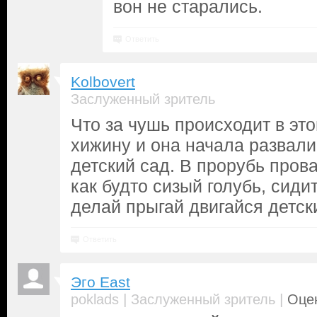
вон не старались.
Ответить
Kolbovert
Заслуженный зритель
Что за чушь происходит в эт
хижину и она начала развали
детский сад. В прорубь пров
как будто сизый голубь, сиди
делай прыгай двигайся детск
Ответить
Эго East
|
|
poklads
Заслуженный зритель
Оцен