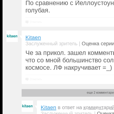
По сравнению с Йеллоустоун
голубая.
Ответить
Kitaen
|
Заслуженный зритель
Оценка серии
Че за прикол. зашел коммент
что со мной большинство сол
космосе. ЛФ накручивает =_)
Ответить
еще 2 комментари
Kitaen
в ответ на
комментари
|
Заслуженный зритель
Оценка