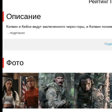
Рейтинг 
Описание
Кэлвин и Кейси ведут заключенного через горы, и Кэлвин понима
погоды. Пытаясь обустроить хижину, чтобы переждать метель, 
…ПОДРОБНО
Андреа отправляются на их поиски, когда на помощь заключен
Поде
Фото