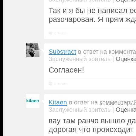
Так и я бы не написал 
разочарован. Я прям жда
Ответить
Substract
в ответ на
коммента
|
Заслуженный зритель
Оценка
Согласен!
Ответить
Kitaen
в ответ на
комментари
|
Заслуженный зритель
Оценка
вау там ранчо вышло да
дорогая что происходит