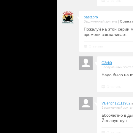
Ответить
bastabro
|
Заслуженный зритель
Оценка с
Пожалуй на этой серии м
времени зашкаливает.
Ответить
G3ck0
Заслуженный зрите
Надо было на в
Ответить
Valentin12111982
Заслуженный зрите
абсолютно в дыр
Йеллоустоун
Ответить