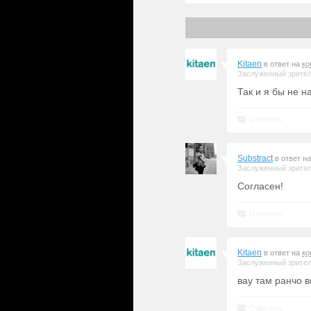
Kitaen
в ответ на
ко
Заслуженный зрите
Так и я бы не н
Ответить
Substract
в ответ н
Заслуженный зрите
Согласен!
Ответить
Kitaen
в ответ на
ко
Заслуженный зрите
вау там ранчо 
Ответить