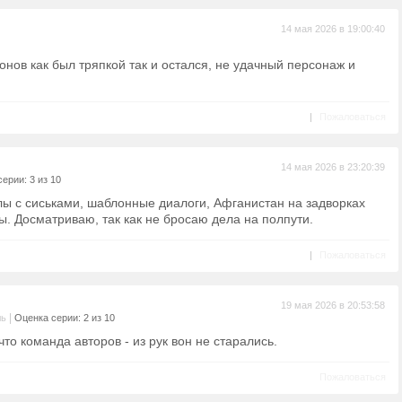
14 мая 2026 в 19:00:40
онов как был тряпкой так и остался, не удачный персонаж и
|
Пожаловаться
14 мая 2026 в 23:20:39
ерии: 3 из 10
лы с сиськами, шаблонные диалоги, Афганистан на задворках
. Досматриваю, так как не бросаю дела на полпути.
|
Пожаловаться
19 мая 2026 в 20:53:58
|
ль
Оценка серии: 2 из 10
то команда авторов - из рук вон не старались.
Пожаловаться