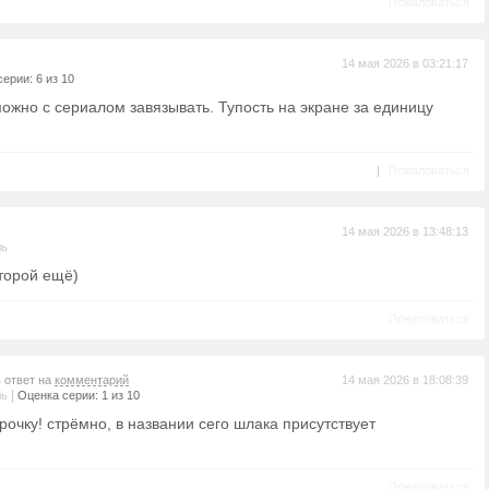
Пожаловаться
14 мая 2026 в 03:21:17
ерии: 6 из 10
ожно с сериалом завязывать. Тупость на экране за единицу
|
Пожаловаться
14 мая 2026 в 13:48:13
ль
торой ещё)
Пожаловаться
в ответ на
комментарий
14 мая 2026 в 18:08:39
|
ль
Оценка серии: 1 из 10
очку! стрёмно, в названии сего шлака присутствует
Пожаловаться