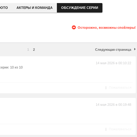
ОТО
АКТЕРЫ И КОМАНДА
ОБСУЖДЕНИЕ СЕРИИ
Осторожно, возможны спойлеры!
1
2
Следующая страница
14 мая 2026 в 00:10:22
ерии: 10 из 10
|
Пожаловаться
14 мая 2026 в 00:19:48
|
Пожаловаться