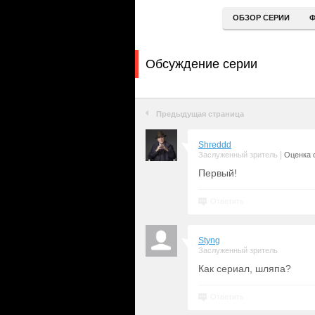
ОБЗОР СЕРИИ
Ф
Обсуждение серии
Предыдущая страница
Shreddd
|
Заслуженный зритель
Оценка с
Первый!
Ответить
Styng
Заслуженный зритель
Как сериал, шляпа?
Ответить