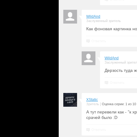
WildAnd
Заслуженный зритель
Как фоновая картинка н
Ответить
WildAnd
Заслуженный зрите
Дерзость туда ж
Ответить
XStatic
|
Зритель
Оценка серии: 1 из 10
А тут перевели как - "к 
срачей было :D
Ответить