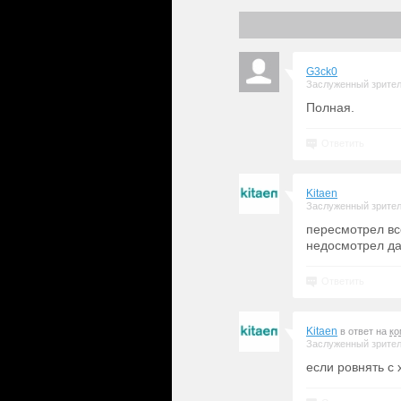
G3ck0
Заслуженный зрите
Полная.
Ответить
Kitaen
Заслуженный зрите
пересмотрел вс
недосмотрел д
Ответить
Kitaen
в ответ на
ко
Заслуженный зрите
если ровнять с