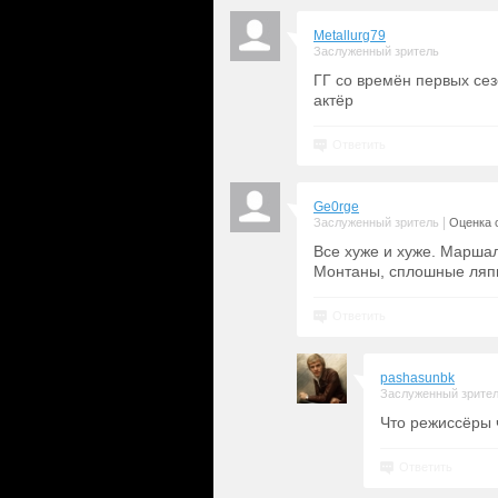
Metallurg79
Заслуженный зритель
ГГ со времён первых сез
актёр
Ответить
Ge0rge
|
Заслуженный зритель
Оценка с
Все хуже и хуже. Марша
Монтаны, сплошные ляпы
Ответить
pashasunbk
Заслуженный зрите
Что режиссёры ч
Ответить