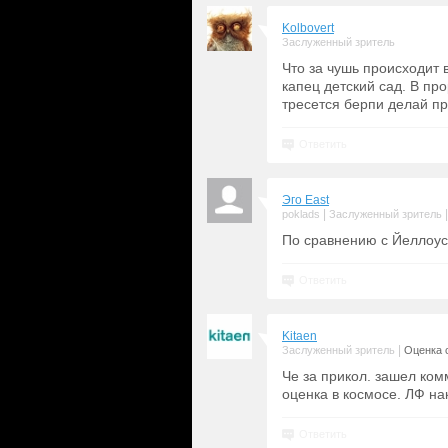
Kolbovert
Заслуженный зритель
Что за чушь происходит 
капец детский сад. В про
тресется берпи делай пр
Ответить
Эго East
|
poklads
Заслуженный зритель
По сравнению с Йеллоус
Ответить
Kitaen
|
Заслуженный зритель
Оценка с
Че за прикол. зашел ком
оценка в космосе. ЛФ на
Ответить