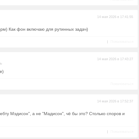
14 мая 2026 в 17:41:55
орм) Как фон включаю для рутинных задач)
|
Пожаловаться
14 мая 2026 в 17:43:27
ль
е)
Пожаловаться
14 мая 2026 в 17:52:37
хребту Мэдисон", а не "Мадисон", чё бы это? Столько споров и
|
Пожаловаться