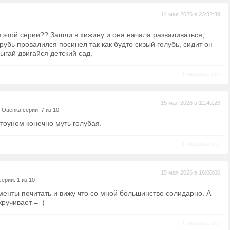
14 мая 2026 в 23:32:39
в этой серии?? Зашли в хижину и она начала разваливаться,
рубь провалился посинел так как будто сизый голубь, сидит он
ыгай двигайся детский сад.
|
Пожаловаться
15 мая 2026 в 12:40:26
|
Оценка серии: 7 из 10
тоуном конечно муть голубая.
|
Пожаловаться
15 мая 2026 в 16:00:00
ерии: 1 из 10
менты почитать и вижу что со мной большинство солидарно. А
кручивает =_)
|
Пожаловаться