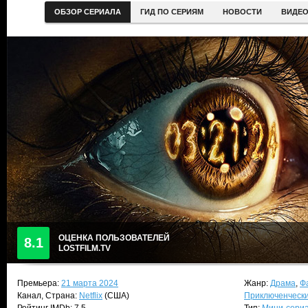
ОБЗОР СЕРИАЛА
ГИД ПО СЕРИЯМ
НОВОСТИ
ВИДЕ
ОЦЕНКА ПОЛЬЗОВАТЕЛЕЙ
8.1
LOSTFILM.TV
Премьера:
21 марта 2024
Жанр:
Драма
,
Ф
Канал, Страна:
Netflix
(США)
Приключенческ