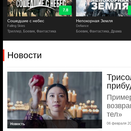
7.8
Сошедшие с небес
Непокорная Земля
Falling Skies
Defiance
Триллер, Боевик, Фантастика
Боевик, Фантастика, Драма
Новости
Трисо
прибу
Приме
возвра
тел»
06 февраля 20
Новость