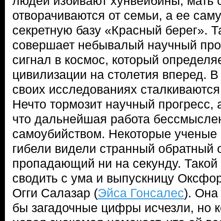
людей избивают хунвейбины, мать 
отворачиваются от семьи, а ее сам
секретную базу «Красный берег». 
совершает небывалый научный про
сигнал в космос, который определя
цивилизации на столетия вперед. В
своих исследованиях сталкиваются
Нечто тормозит научный прогресс, 
что дальнейшая работа бессмыслен
самоубийством. Некоторые ученые 
гибели видели странный обратный о
пропадающий ни на секунду. Такой 
сводить с ума и выпускницу Оксфор
Огги Салазар (
Эйса Гонсалес
). Она
бы загадочные цифры исчезли, но 