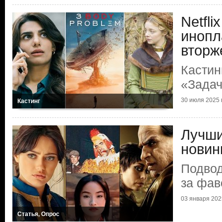
Netfli
инопл
вторж
Кастин
«Задач
30 июля 2025 г
Кастинг
Лучши
новин
Подвод
за фав
03 января 2025
Статья, Опрос