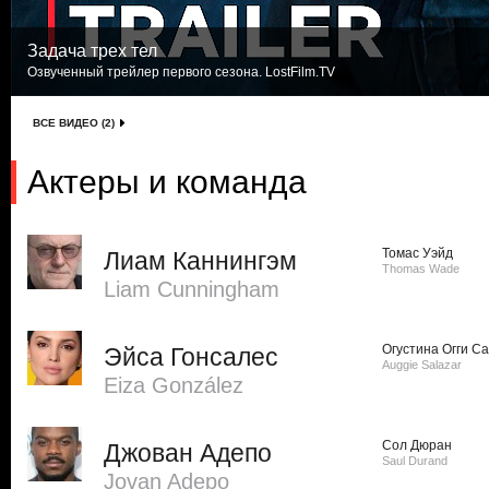
Задача трех тел
Озвученный трейлер первого сезона. LostFilm.TV
ВСЕ ВИДЕО (2)
Актеры и команда
Томас Уэйд
Лиам Каннингэм
Thomas Wade
Liam Cunningham
Огустина Огги С
Эйса Гонсалес
Auggie Salazar
Eiza González
Сол Дюран
Джован Адепо
Saul Durand
Jovan Adepo