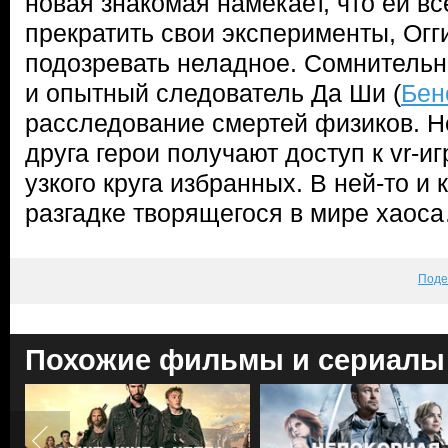
новая знакомая намекает, что ей в
прекратить свои эксперименты, Огг
подозревать неладное. Сомнительн
и опытный следователь Да Ши (
Бен
расследование смертей физиков. Н
друга герои получают доступ к vr-и
узкого круга избранных. В ней-то и 
разгадке творящегося в мире хаос
Поде
Похожие фильмы и сериалы