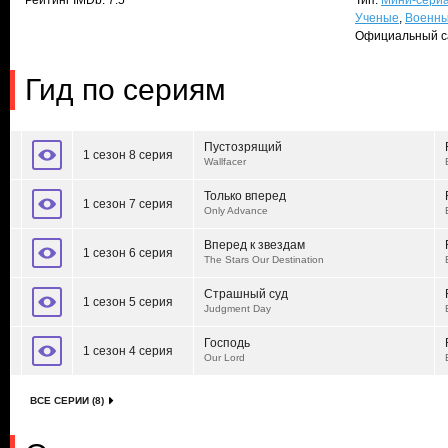
Рейтинг IMDb: 7.5
Тип:
Мини-сери
Ученые
,
Военн
Официальный с
Гид по сериям
Пустозрящий
1 сезон 8 серия
Wallfacer
Только вперед
1 сезон 7 серия
Only Advance
Вперед к звездам
1 сезон 6 серия
The Stars Our Destination
Страшный суд
1 сезон 5 серия
Judgment Day
Господь
1 сезон 4 серия
Our Lord
ВСЕ СЕРИИ (8)