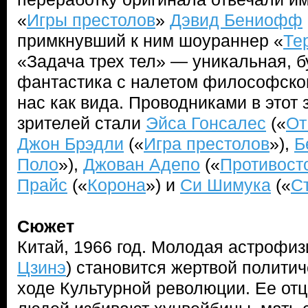
«
Игры престолов
»
Дэвид Бениофф
примкнувший к ним шоураннер «
Те
«Задача трех тел» — уникальная, 
фантастика с налетом философског
нас как вида. Проводниками в этот
зрителей стали
Эйса Гонсалес
(«
От
Джон Брэдли
(«
Игра престолов
»),
Б
Поло
»),
Джован Адепо
(«
Противост
Прайс
(«
Корона
») и
Си Шимука
(«
С
Сюжет
Китай, 1966 год. Молодая астрофиз
Цзинэ
) становится жертвой полити
ходе Культурной революции. Ее отц