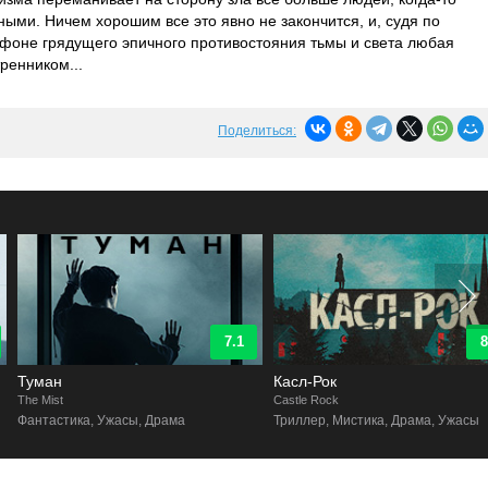
ыми. Ничем хорошим все это явно не закончится, и, судя по
 фоне грядущего эпичного противостояния тьмы и света любая
ренником...
Поделиться:
7.1
8.8
Туман
Касл-Рок
he Mist
Castle Rock
Фантастика, Ужасы, Драма
Триллер, Мистика, Драма, Ужасы