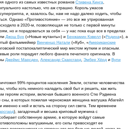
ия одного из самых известных романов
Стивена Кинга
,
актуального настолько, что аж страшно. Король ужасов
упергриппа, и, казалось бы, нам не надо далеко ходить, чтобы
ться. Однако «Противостояние» — это все же утрированная
оисходило в 2020-м, позволяющая не только с первой минуты
оям, но и порадоваться за себя — у нас пока еще все в пределах
яли
Джош Бун
(«Новые мутанты») и
Бенжамин Кэвелл
(«
Родина
»), а
нитый фильммейкер
Винченцо Натали
(«Куб», «
Американские
нговский постапокалиптический мир местом жутким и опасным.
чевые роли порадует любого фаната печатного оригинала. В
аны
Джеймс Марсден
,
Александр Скарсгард
,
Эмбер Хёрд
и
Вупи
уничтожил 99% процентов населения Земли, остатки человечества
, чтобы хоть немного наладить свой быт и решить, как жить
ым героям истории, включая бывшего военного Стю Рэдмена
ые сны, в которых пожилая чернокожая женщина матушка Абагейл
и именно к ней и встать на сторону сил света. Тем временем
арсгард
), загадочный и весьма криповый мужчина с
обирает собственную армию, в которую войдут самые
ротивоположны матушкиным, его силы превосходят ее
ризма переманивает на сторону зла все больше людей, когда-то