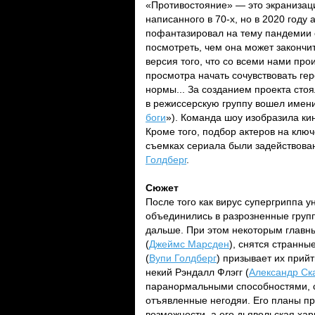
«Противостояние» — это экранизац
написанного в 70-х, но в 2020 году 
пофантазировал на тему пандемии с
посмотреть, чем она может закончи
версия того, что со всеми нами пр
просмотра начать сочувствовать гер
нормы... За созданием проекта сто
в режиссерскую группу вошел име
боги
»). Команда шоу изобразила ки
Кроме того, подбор актеров на клю
съемках сериала были задействов
Голдберг
.
Сюжет
После того как вирус супергриппа 
объединились в разрозненные группы
дальше. При этом некоторым главн
(
Джеймс Марсден
), снятся странн
(
Вупи Голдберг
) призывает их прийт
некий Рэндалл Флэгг (
Александр Ск
паранормальными способностями, с
отъявленные негодяи. Его планы п
возможности, а его дьявольская ха