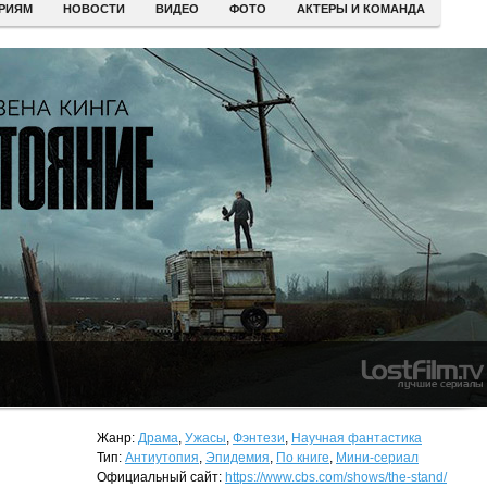
ЕРИЯМ
НОВОСТИ
ВИДЕО
ФОТО
АКТЕРЫ И КОМАНДА
Жанр:
Драма
,
Ужасы
,
Фэнтези
,
Научная фантастика
Тип:
Антиутопия
,
Эпидемия
,
По книге
,
Мини-сериал
Официальный сайт:
https://www.cbs.com/shows/the-stand/