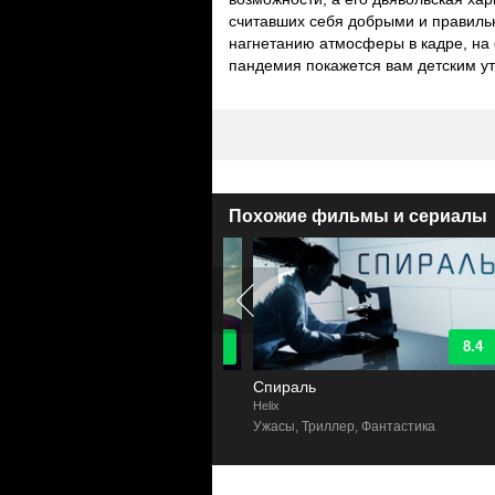
считавших себя добрыми и правильн
нагнетанию атмосферы в кадре, на
пандемия покажется вам детским ут
Похожие фильмы и сериалы
8
8.4
 куполом
Спираль
r the Dome
Helix
T
астика, Ужасы, Драма
Ужасы, Триллер, Фантастика