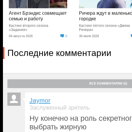
Агент Брэндис совмещает
Ричера ждут в маленьк
семью и работу
городке
Кастинг второго сезона
Кастинг пятого сезона «Джека
«Задания»
Ричера»
04 августа 2026
0
30 июля 2026
Последние комментарии
ВСЕ КОММЕНТАРИИ (5)
Jaymor
Заслуженный зритель
Ну конечно на роль секретног
выбрать жирную