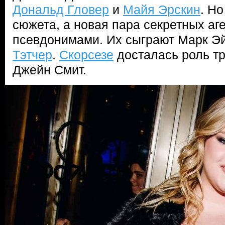
Дональд Гловер
и
Майя Эрскин
. Но
сюжета, а новая пара секретных аг
псевдонимами. Их сыграют Марк Э
Тэтчер
.
Скорсезе
досталась роль тр
Джейн Смит.