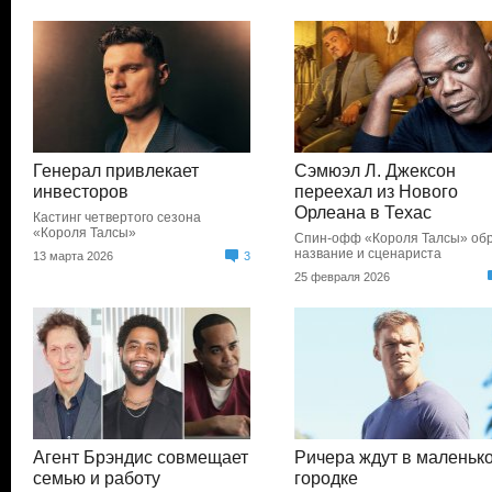
Генерал привлекает
Сэмюэл Л. Джексон
инвесторов
переехал из Нового
Орлеана в Техас
Кастинг четвертого сезона
«Короля Талсы»
Спин-офф «Короля Талсы» об
название и сценариста
13 марта 2026
3
25 февраля 2026
Агент Брэндис совмещает
Ричера ждут в маленьк
семью и работу
городке