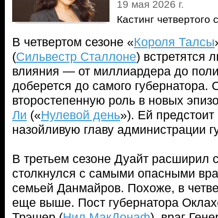
19 мая 2026 г.
Кастинг четвертого 
В четвертом сезоне «
Короля Талсы
(
Сильвестр Сталлоне
) встретятся 
влияния — от миллиардера до поли
доберется до самого губернатора. 
второстепенную роль в новых эпиз
Ли
(«
Нулевой день
»). Ей предстои
назойливую главу администрации г
В третьем сезоне Дуайт расширил 
столкнулся с самыми опасными вр
семьей Данмайров. Похоже, в четве
еще выше. Пост губернатора Оклах
Трэшер (
Нил МакДонаф
), враг Ген