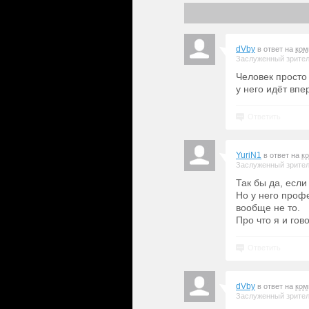
dVby
в ответ на
ком
Заслуженный зрите
Человек просто 
у него идёт впе
Ответить
YuriN1
в ответ на
к
Заслуженный зрите
Так бы да, есл
Но у него профе
вообще не то.
Про что я и гов
Ответить
dVby
в ответ на
ком
Заслуженный зрите