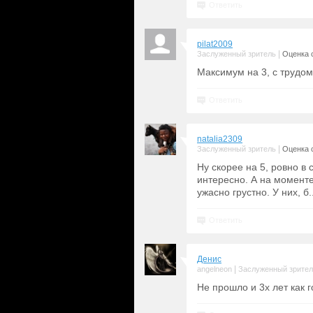
Ответить
pilat2009
|
Заслуженный зритель
Оценка с
Максимум на 3, с трудо
Ответить
natalia2309
|
Заслуженный зритель
Оценка с
Ну скорее на 5, ровно в
интересно. А на моменте
ужасно грустно. У них, б.
Ответить
Денис
|
angelneon
Заслуженный зрите
Не прошло и 3х лет как г