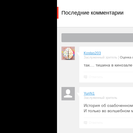
Последние комментарии
Kostas203
|
Заслуженный зритель
Оценка с
так.... тишина в кинозале
Ответить
YuriN1
Заслуженный зритель
История об озабоченном 
И только во волшебном м
Ответить