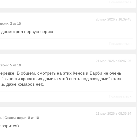
|
Пожаловаться
20 мая 2026 в 16:39:45
ерии: 3 из 10
м досмотрел первую серию.
|
Пожаловаться
21 мая 2026 в 06:47:26
ерии: 5 из 10
 середке. В общем, смотреть на этих Кенов и Барби не очень
 "вынести кровать из домика чтоб спать под звездами" стало
..ь, даже комаров нет...
|
Пожаловаться
21 мая 2026 в 08:35:24
|
ль
Оценка серии: 8 из 10
оворится)