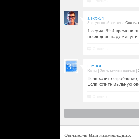
Ответить
alexfox84
|
Заслуженный зритель
Оценка с
1 серия, 99% времени эт
последние пару минут и 
Ответить
ETAJIOH
|
|
Rombi
Заслуженный зритель
Если хотите ограбление,
Если хотите мыльную опе
Ответить
Оставьте Ваш комментарий: