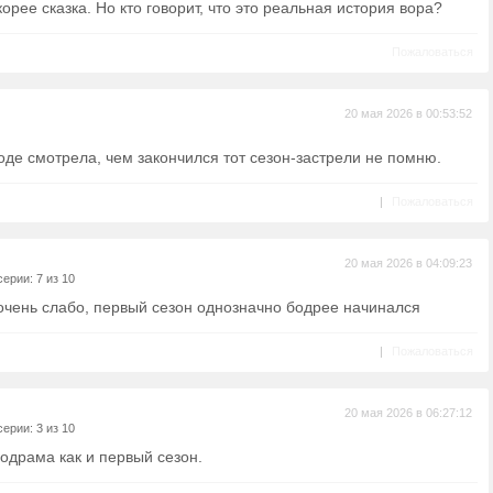
корее сказка. Но кто говорит, что это реальная история вора?
Пожаловаться
20 мая 2026 в 00:53:52
де смотрела, чем закончился тот сезон-застрели не помню.
|
Пожаловаться
20 мая 2026 в 04:09:23
ерии: 7 из 10
 очень слабо, первый сезон однозначно бодрее начинался
|
Пожаловаться
20 мая 2026 в 06:27:12
ерии: 3 из 10
одрама как и первый сезон.