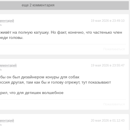
еще 2 комментария
ментарий
19 мая 2026 в 23:49:10
ль
живёт на полную катушку. Но факт, конечно, что частенько член
реди головы.
Пожаловаться
омментарий
19 мая 2026 в 23:55:47
ль
и бы он был дизайнером конуры для собак
ссия другая, там как бы и голову отрежут, тут показывают
орил, что для детишек волшебное
Пожаловаться
ментарий
20 мая 2026 в 01:12:43
ль