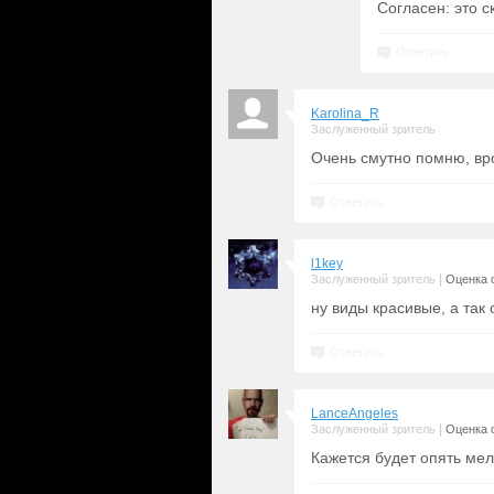
Согласен: это с
Ответить
Karolina_R
Заслуженный зритель
Очень смутно помню, вро
Ответить
l1key
|
Заслуженный зритель
Оценка с
ну виды красивые, а так
Ответить
LanceAngeles
|
Заслуженный зритель
Оценка с
Кажется будет опять мел