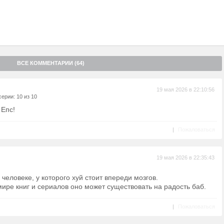
ВСЕ КОММЕНТАРИИ (64)
19 мая 2026 в 22:10:56
ерии: 10 из 10
 Епс!
|
Пожаловаться
19 мая 2026 в 22:35:43
человеке, у которого хуй стоит впереди мозгов.
ире книг и сериалов оно может существовать на радость баб.
|
Пожаловаться