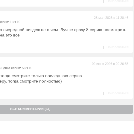
|
Пожаловаться
28 мая 2026 в 11:20:46
ерии: 1 из 10
о очередной пиздеж не о чем. Лучше сразу 8 серию посмотреть
на это все
|
Пожаловаться
02 июня 2026 в 20:26:55
Оценка серии: 5 из 10
 тогда смотрите только последнюю серию.
ру, тогда смотрите полностью)
|
Пожаловаться
ВСЕ КОММЕНТАРИИ (64)