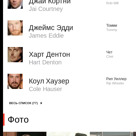
Джай Кортни
Rob-Will
Jai Courtney
Томми
Джеймс Эдди
Tommy
James Eddie
Чет
Харт Дентон
Chet
Hart Denton
Рип Уиллер
Коул Хаузер
Rip Wheeler
Cole Hauser
ВЕСЬ СПИСОК (77)
Фото