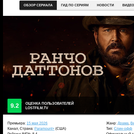
ОБЗОР СЕРИАЛА
ГИД ПО СЕРИЯМ
НОВОСТИ
ВИДЕ
ОЦЕНКА ПОЛЬЗОВАТЕЛЕЙ
9.2
LOSTFILM.TV
Премьера:
15 мая 2026
Жанр:
Драма
,
В
Канал, Страна:
Paramount+
(США)
Тип:
Спин-офф