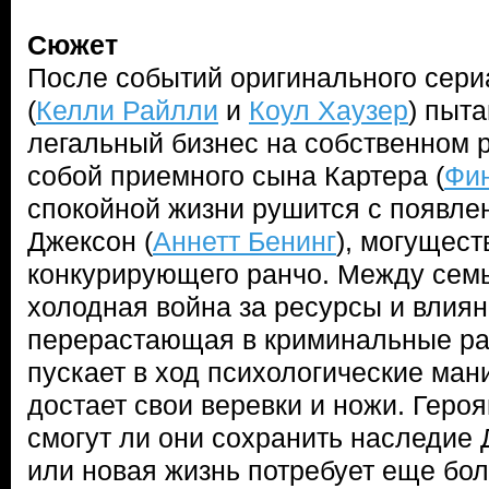
Сюжет
После событий оригинального сериа
(
Келли Райлли
и
Коул Хаузер
) пыт
легальный бизнес на собственном р
собой приемного сына Картера (
Фин
спокойной жизни рушится с появл
Джексон (
Аннетт Бенинг
), могущес
конкурирующего ранчо. Между семь
холодная война за ресурсы и влиян
перерастающая в криминальные раз
пускает в ход психологические ман
достает свои веревки и ножи. Геро
смогут ли они сохранить наследие 
или новая жизнь потребует еще бо