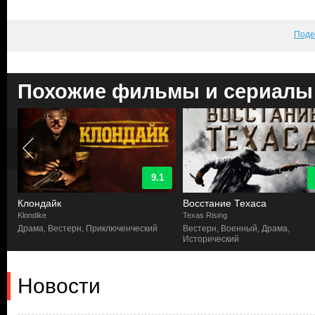
Поде
Похожие фильмы и сериалы
9.1
Клондайк
Восстание Техаса
Klondike
Texas Rising
Драма, Вестерн, Приключенческий
Вестерн, Военный, Драма,
Исторический
Новости