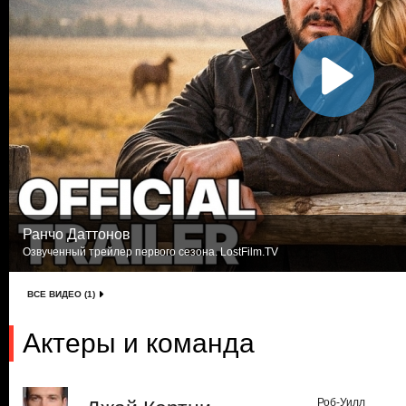
Ранчо Даттонов
Озвученный трейлер первого сезона. LostFilm.TV
ВСЕ ВИДЕО (1)
Актеры и команда
Роб-Уилл