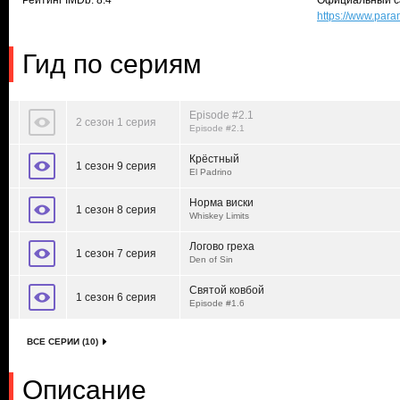
Рейтинг IMDb: 8.4
Официальный с
https://www.par
Гид по сериям
Episode #2.1
2 сезон 1 серия
Episode #2.1
Крёстный
1 сезон 9 серия
El Padrino
Норма виски
1 сезон 8 серия
Whiskey Limits
Логово греха
1 сезон 7 серия
Den of Sin
Святой ковбой
1 сезон 6 серия
Episode #1.6
ВСЕ СЕРИИ (10)
Описание