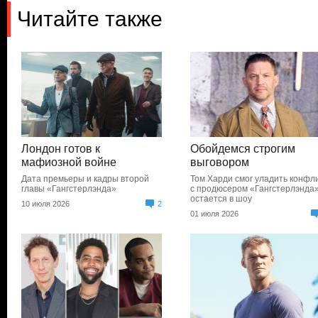
Читайте также
Лондон готов к
Обойдемся строгим
мафиозной войне
выговором
Дата премьеры и кадры второй
Том Харди смог уладить конфл
главы «Гангстерлэнда»
с продюсером «Гангстерлэнда»
остается в шоу
10 июля 2026
2
01 июля 2026