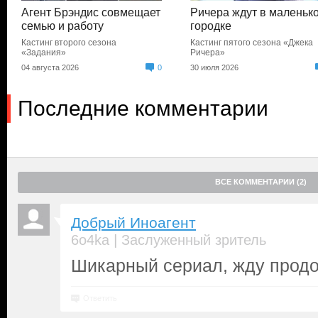
Агент Брэндис совмещает
Ричера ждут в маленьк
семью и работу
городке
Кастинг второго сезона
Кастинг пятого сезона «Джека
«Задания»
Ричера»
04 августа 2026
0
30 июля 2026
Последние комментарии
ВСЕ КОММЕНТАРИИ (2)
Добрый Иноагент
|
6o4ka
Заслуженный зритель
Шикарный сериал, жду прод
Ответить