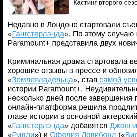
Кастинг второго сез
Недавно в Лондоне стартовали съе
«
Гангстерлэнда
». По этому случаю
Paramount+ представила двух нови
Криминальная драма стартовала ве
хорошие отзывы в прессе и обнови
«
Землевладельца
», став
самой ус
истории Paramount+. Неудивительно
несколько дней после завершения 
онлайн-платформа решила продлит
главе истории в основной актерский
«
Гангстерлэнда
» добавятся
Джонни
«
Рипли
») и
Офелия Ловибонд
(«
Ви