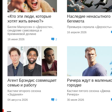
«Кто эти люди, которые
Наследие ненасытного
хотят жить вечно?»
бегемота
Билли Магнуссен о «Дерзости»,
Премьера сериала «Дерзость»
синдроме самозванца и
16 апреля 2026
Кремниевой долине
16 июня 2026
2
Агент Брэндис совмещает
Ричера ждут в маленьк
семью и работу
городке
Кастинг второго сезона
Кастинг пятого сезона «Джека
«Задания»
Ричера»
04 августа 2026
0
30 июля 2026