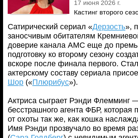
17 июня 2026 г.
Кастинг второго сез
Сатирический сериал «
Дерзость
», 
заносчивым обитателям Кремниево
доверие канала AMC еще до премь
подготовку ко второму сезону созд
вскоре после финала первого. Стало
актерскому составу сериала прис
Шор
(«
Плюрибус
»).
Актриса сыграет Рэнди Флемминг —
бесстрашного агента ФБР, которая 
от охоты так же, как кошка наслаж
Имя Рэнди прозвучало во время ра
(
Сара Голдберг
) с невидимым аген