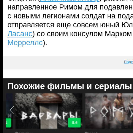
направленное Римом для подавлени
с новыми легионами солдат на под
отправляется еще совсем юный Юл
Ласанс
) со своим консулом Марком
Мерреллс
).
Поде
Похожие фильмы и сериалы
8.4