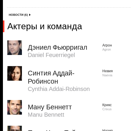
НОВОСТИ (6)
Актеры и команда
Агрон
Дэниел Фьюрригал
Agron
Daniel Feuerriegel
Невия
Синтия Аддай-
Naevia
Робинсон
Cynthia Addai-Robinson
Крикс
Ману Беннетт
Crixus
Manu Bennett
Назир