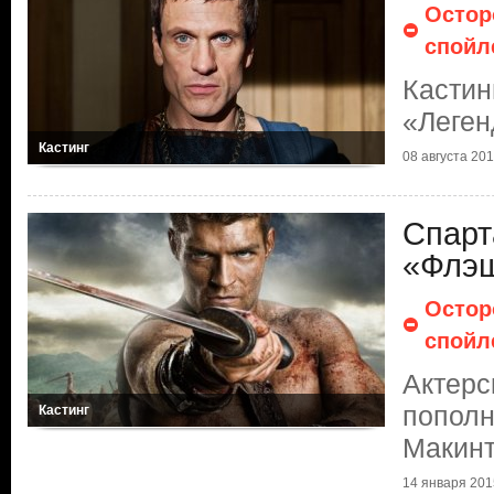
Остор
спойл
Кастин
«Леген
Кастинг
08 августа 2017
Спарт
«Флэ
Остор
спойл
Актерс
пополн
Кастинг
Макин
14 января 2015