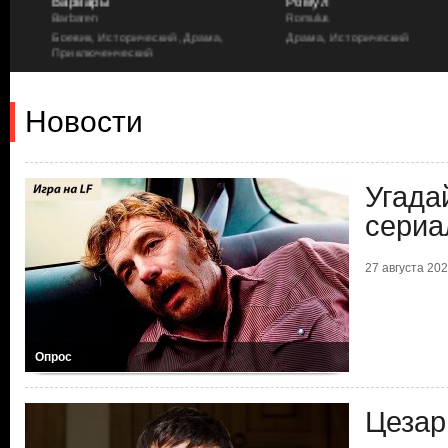
Варвары
Ромул
Barbaren
Romulus
Боевик, Исторический, Драма,
Драма, Исторический
Приключенческий
Новости
Угада
сериа
27 августа 2023
Опрос
Цезар