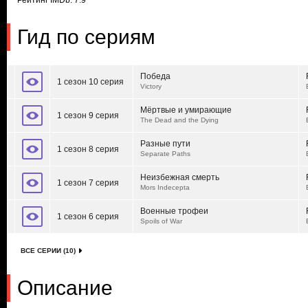
Рейтинг IMDb: 7.9
Гид по сериям
Победа
1 сезон 10 серия
Victory
Мёртвые и умирающие
1 сезон 9 серия
The Dead and the Dying
Разные пути
1 сезон 8 серия
Separate Paths
Неизбежная смерть
1 сезон 7 серия
Mors Indecepta
Военные трофеи
1 сезон 6 серия
Spoils of War
ВСЕ СЕРИИ (10)
Описание