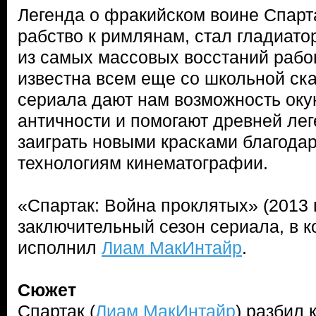
Легенда о фракийском воине Спарта
рабство к римлянам, стал гладиато
из самых массовых восстаний рабо
известна всем еще со школьной ск
сериала дают нам возможность оку
античности и помогают древней ле
заиграть новыми красками благода
технологиям кинематографии.
«Спартак: Война проклятых» (2013 г
заключительный сезон сериала, в к
исполнил
Лиам МакИнтайр
.
Сюжет
Спартак (
Лиам МакИнтайр
) разбил 