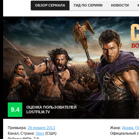
ОБЗОР СЕРИАЛА
ГИД ПО СЕРИЯМ
НОВОСТИ
ОЦЕНКА ПОЛЬЗОВАТЕЛЕЙ
9.4
LOSTFILM.TV
Премьера:
28 января 2013
Жанр:
Драма
,
П
Канал, Страна:
Starz
(США)
Официальный с