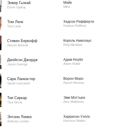
Энвер Гьокай
Майк
Mike
Enver Gjokaj
Том Ленк
Хадсон Рафферти
Hudson Rafferty
Tom Lenk
Стивен Беркофф
Король Николаус
King Nikolaus
Steven Berkoff
Джейсон Джордж
Адам Ноубл
Adam Noble
Jason George
Сара Ланкастер
Ворон Моро
Raven Moreau
Sarah Lancaster
Тия Сиркар
Эми Мэттьюз
Amy Matthews
Tiya Sircar
Энтони Лемке
Харрисон Уэллс
Harrison Welles
Anthony Lemke