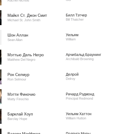
Rachel Nichols
Майкл Ст. Джон Смит
Билл Тэтчер
Bill Thatcher
Michael St. John Smith
Шон Аллан
Уильям
William
Sean Allan
Мэттью Дель Негро
Арчибальд Браунинг
Archibald Browning
Matthew Del Negro
Рон Селмур
Делрой
Delroy
Ron Selmour
Мэтти Финочио
Ричард Рэдмонд
Principal Redmond
Matty Finochio
Барклай Хоуп
Уильям Хаттон
William Hutton
Barclay Hope
Валери МакНикол
Подруга Моры