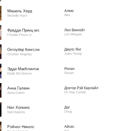
Мишель Херд
Алекс
Alex
Michelle Hurd
Фредди Принц мл.
Лео Вингейт
Leo Wingate
Freddie Prinze Jr.
Октоубер Кингсли
Джулс Янг
Jules Young
October Kingsley
Эдди МакКлинток
Ронан
Ronan
Eddie McClintock
Анна Галвин
Доктор Рэй Карлайл
Dr. Ray Carlyle
Anna Galvin
Нил Хопкинс
Даг
Doug
Neil Hopkins
Рэйчел Николс
Айсис
Isis