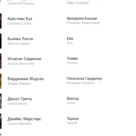
Killian Gardiner
Daniel DiTomasso
Кристиан Кук
Фредерик Бошам
Frederick Beauchamp
Christian Cooke
Бьянка Лосон
Ева
Eva
Bianca Lawson
Игнасио Серричио
Томми
Tommy
Ignacio Serricchio
Вирджиния Мэдсен
Пенелопа Гардинер
Penelope Gardiner
Virginia Madsen
Джоэл Гретш
Виктор
Victor
Joel Gretsch
Джеймс Марстерс
Тарков
Tarkoff
James Marsters