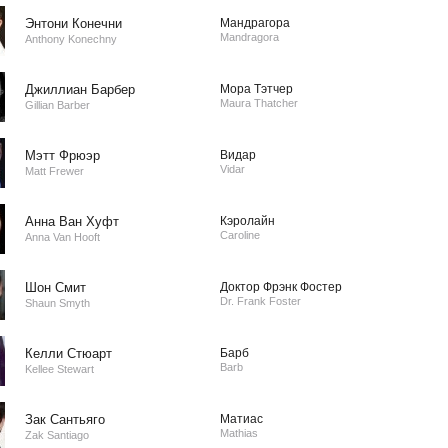
Энтони Конечни
Мандрагора
Mandragora
Anthony Konechny
Джиллиан Барбер
Мора Тэтчер
Maura Thatcher
Gillian Barber
Мэтт Фрюэр
Видар
Vidar
Matt Frewer
Анна Ван Хуфт
Кэролайн
Caroline
Anna Van Hooft
Шон Смит
Доктор Фрэнк Фостер
Dr. Frank Foster
Shaun Smyth
Келли Стюарт
Барб
Barb
Kellee Stewart
Зак Сантьяго
Матиас
Mathias
Zak Santiago