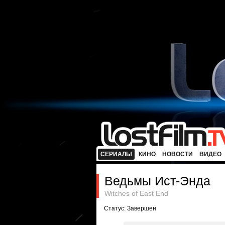
СЕРИАЛЫ
КИНО
НОВОСТИ
ВИДЕО
Ведьмы Ист-Энда
Witches of East End
Статус: Завершен