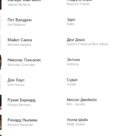
Maura's Friend
Valerie McNicol
Пэт Валдрон
Эдит
Edith
Pat Waldron
Майкл Санха
Друг Дэша
Dash's Friend at Bent Elbow
Michael Sangha
Николас Гонсалес
Энтони
Anthony
Nicholas Gonzalez
Дон Хаус
Судья
Judge
Don House
Рукия Бернард
Миссис Джейкобс
Mrs. Jacobs
Rukiya Bernard
Ричард Ньюман
Уолли Шейн
Wally Shane
Richard Newman