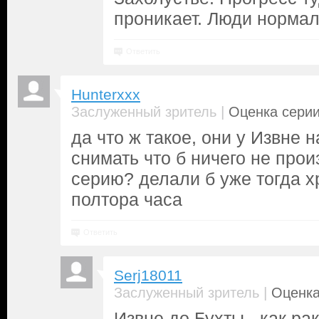
проникает. Люди норма
Ответить
Hunterxxx
|
Заслуженный зритель
Оценка серии
да что ж такое, они у Извне 
снимать что б ничего не про
серию? делали б уже тогда 
полтора часа
Ответить
Serj18011
|
Заслуженный зритель
Оценка
Извне до Бухты - как ра