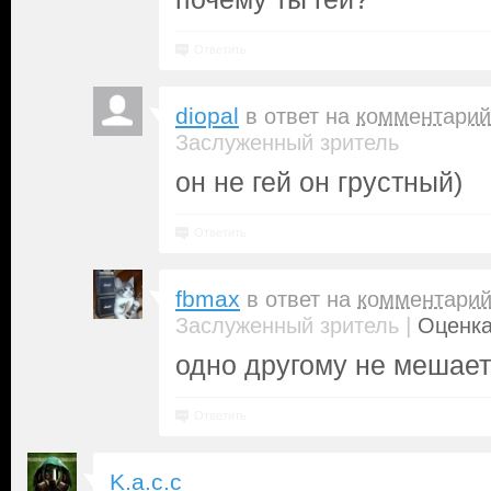
Ответить
diopal
в ответ на
комментарий
Заслуженный зритель
он не гей он грустный)
Ответить
fbmax
в ответ на
комментари
|
Заслуженный зритель
Оценка
одно другому не мешает
Ответить
K.a.c.c