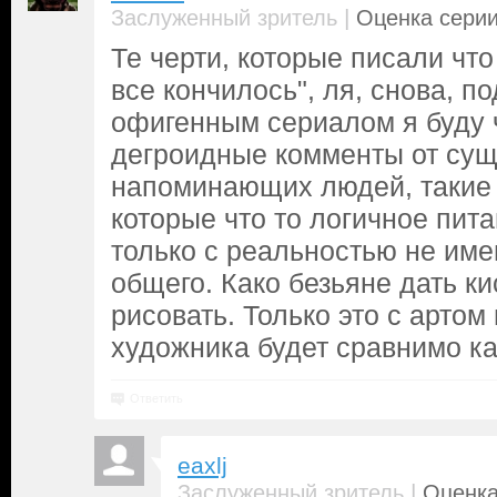
|
Заслуженный зритель
Оценка серии
Те черти, которые писали что
все кончилось", ля, снова, п
офигенным сериалом я буду ч
дегроидные комменты от сущ
напоминающих людей, такие 
которые что то логичное пита
только с реальностью не им
общего. Како безьяне дать ки
рисовать. Только это с арто
художника будет сравнимо ка
Ответить
eaxlj
|
Заслуженный зритель
Оценка