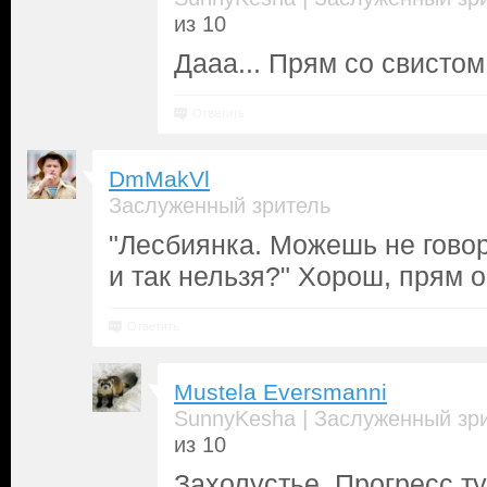
из 10
Дааа... Прям со свистом
Ответить
DmMakVl
Заслуженный зритель
"Лесбиянка. Можешь не гово
и так нельзя?" Хорош, прям о
Ответить
Mustela Eversmanni
|
SunnyKesha
Заслуженный зр
из 10
Захолустье. Прогресс т