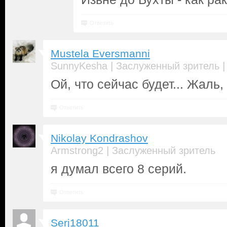
Ответить
Mustela Eversmanni
|
SunnyKesha
Заслуженный зритель
Ой, что сейчас будет... Жаль,
Ответить
Nikolay Kondrashov
|
Armstrong2
Заслуженный зритель
я думал всего 8 серий.
Ответить
Serj18011