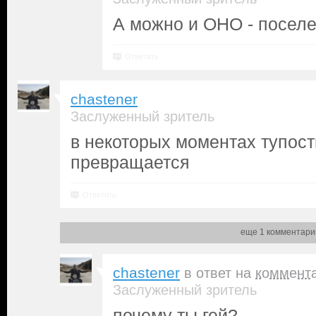
А можно и ОНО - посел
Ответить
chastener
Заслуженный зритель
в некоторых моментах тупост
превращается
Ответить
еще 1 комментари
chastener
в ответ на
коммент
Заслуженный зритель
почему ты гей?