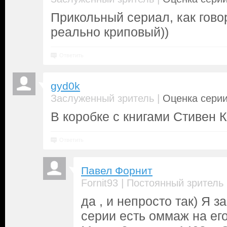
Прикольный сериал, как гово
реально криповый))
Ответить
gyd0k
|
Заслуженный зритель
Оценка серии
В коробке с книгами Стивен К
Ответить
Павел Форнит
|
Fornit93
Постоянный зритель
да , и непросто так) Я з
серии есть оммаж на его 