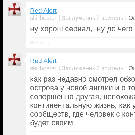
Red Alert
|
|
skillhoster
Заслуженный зритель
Оц
ну хорош сериал, ну до чего
Ответить
Red Alert
|
|
skillhoster
Заслуженный зритель
Оц
как раз недавно смотрел обзо
острова у новой англии и о т
совершенно другая, непохож
континентальную жизнь, как 
сообществ, где человек с кон
будет своим