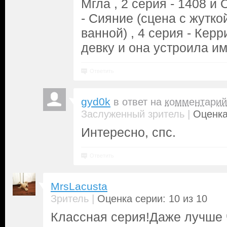
Мгла , 2 серия - 1408 и 
- Сияние (сцена с жутко
ванной) , 4 серия - Керр
девку и она устроила им
Ответить
gyd0k
в ответ на
комментарий
|
Заслуженный зритель
Оценка
Интересно, спс.
Ответить
MrsLacusta
|
Зритель
Оценка серии: 10 из 10
Классная серия!Даже лучше 