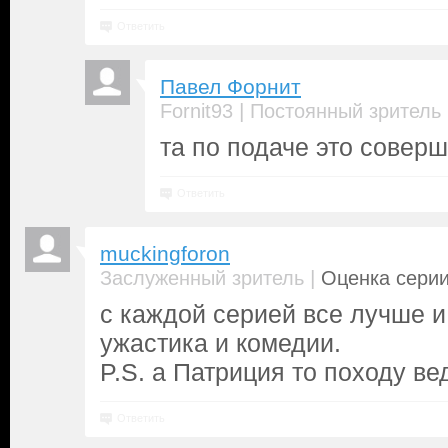
Ответить
Павел Форнит
|
Fornit93
Постоянный зритель
та по подаче это совер
Ответить
muckingforon
|
Заслуженный зритель
Оценка серии
с каждой серией все лучше и
ужастика и комедии.
P.S. а Патриция то походу ве
Ответить