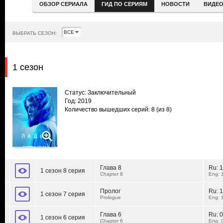
ОБЗОР СЕРИАЛА
ГИД ПО СЕРИЯМ
НОВОСТИ
ВИДЕ
ВЫБРАТЬ СЕЗОН:
1 сезон
Статус: Заключительный
Год: 2019
Количество вышедших серий: 8
(из 8)
Глава 8
Ru:
1
1 сезон 8 серия
Chapter 8
Eng: 
Пролог
Ru:
1
1 сезон 7 серия
Prologue
Eng: 
Глава 6
Ru:
0
1 сезон 6 серия
Chapter 6
Eng: 