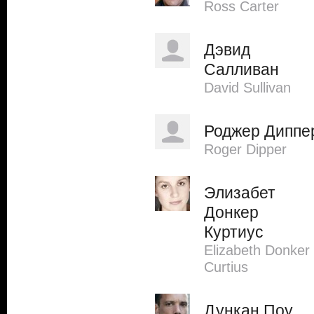
Ross Carter
Дэвид
Салливан
David Sullivan
Роджер Диппе
Roger Dipper
Элизабет
Донкер
Куртиус
Elizabeth Donker
Curtius
Дункан Поу