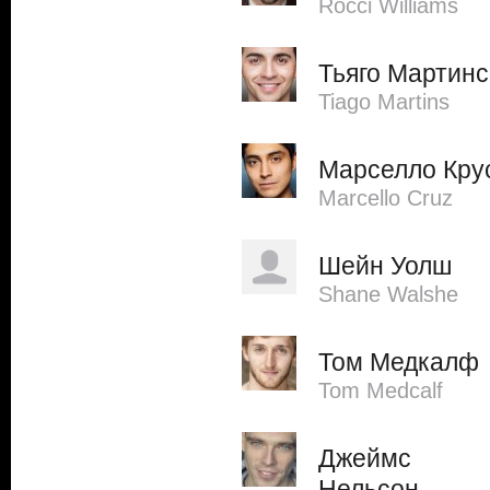
Rocci Williams
Тьяго Мартинс
Tiago Martins
Марселло Кру
Marcello Cruz
Шейн Уолш
Shane Walshe
Том Медкалф
Tom Medcalf
Джеймс
Нельсон-