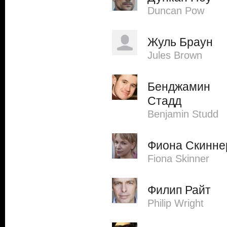
Duncan Pow
Жуль Браун
Jules Brown
Бенджамин
Стадд
Benjamin Studd
Фиона Скинне
Fiona Skinner
Филип Райт
Philip Wright