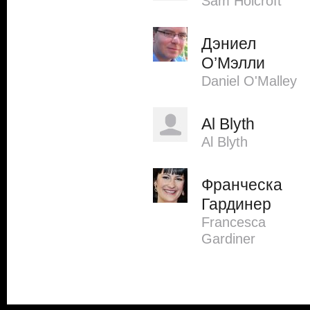
Sam Holcroft
Дэниел
О’Мэлли
Daniel O'Malley
Al Blyth
Al Blyth
Франческа
Гардинер
Francesca
Gardiner