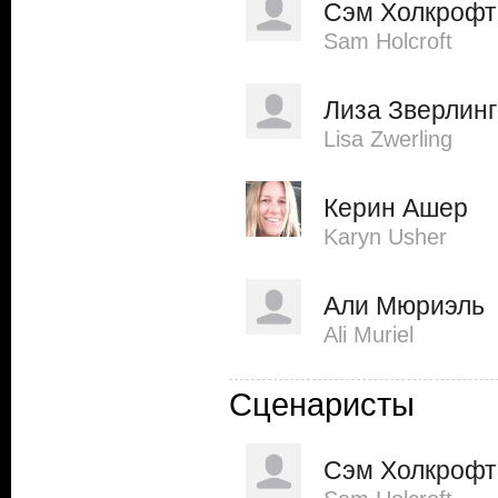
Сэм Холкрофт
Sam Holcroft
Лиза Зверлинг
Lisa Zwerling
Керин Ашер
Karyn Usher
Али Мюриэль
Ali Muriel
Сценаристы
Сэм Холкрофт