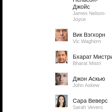
Джойс
James Nelson-
Joyce
Вик Вэгхорн
Vic Waghorn
Бхарат Мистр
Bharat Mistri
Джон Аскью
John Askew
Сара Веверс
Sarah Vevers