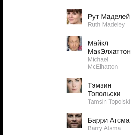
Рут Маделей
Ruth Madeley
Майкл
МакЭлхаттон
Michael
McElhatton
Тэмзин
Топольски
Tamsin Topolski
Барри Атсма
Barry Atsma