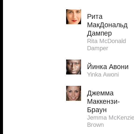
Рита
МакДональд
Дампер
Rita McDonald
Damper
Йинка Авони
Yinka Awoni
Джемма
Маккензи-
Браун
Jemma McKenzie
Brown