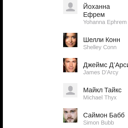
Йоханна
Ефрем
Yohanna Ephrem
Шелли Конн
Shelley Conn
Джеймс Д’Арс
James D'Arcy
Майкл Тайкс
Michael Thyx
Саймон Бабб
Simon Bubb