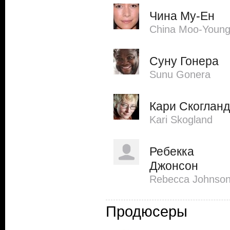
Чина Му-Ен
China Moo-Youn
Суну Гонера
Sunu Gonera
Кари Скогланд
Kari Skogland
Ребекка
Джонсон
Rebecca Johnso
Продюсеры