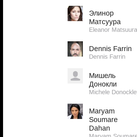
Элинор
Матсуура
Eleanor Matsuur
Dennis Farrin
Dennis Farrin
Мишель
Донокли
Michele Donockle
Maryam
Soumare
Dahan
Maryam Soumar