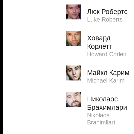
Люк Робертс
Luke Roberts
Ховард
Корлетт
Howard Corlett
Майкл Карим
Michael Karim
Николаос
Брахимлари
Nikolaos
Brahimllari