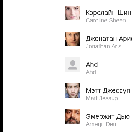
Кэролайн Шин
Caroline Sheen
Джонатан Ари
Jonathan Aris
Ahd
Ahd
Мэтт Джессуп
Matt Jessup
Эмержит Дью
Amerjit Deu