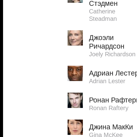
Стэдмен
Catherine
Steadman
Джоэли
Ричардсон
Joely Richardson
Адриан Лесте
Adrian Lester
Ронан Рафтер
Ronan Raftery
Джина МакКи
Gina McKee