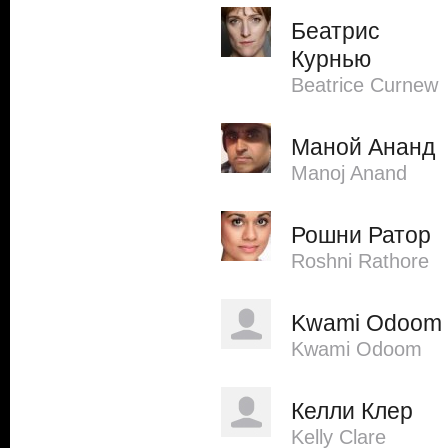
Беатрис
Курнью
Beatrice Curnew
Маной Ананд
Manoj Anand
Рошни Ратор
Roshni Rathore
Kwami Odoom
Kwami Odoom
Келли Клер
Kelly Clare