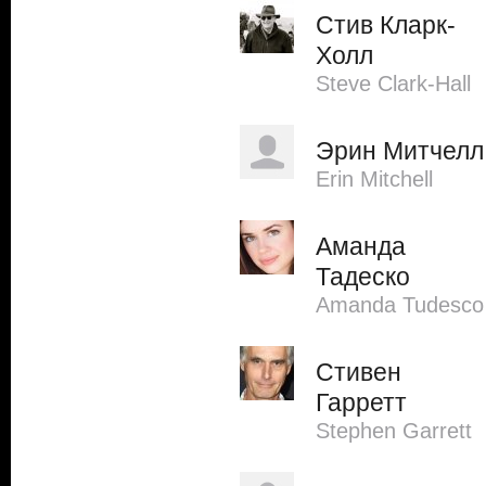
Стив Кларк-
Холл
Steve Clark-Hall
Эрин Митчелл
Erin Mitchell
Аманда
Тадеско
Amanda Tudesco
Стивен
Гарретт
Stephen Garrett