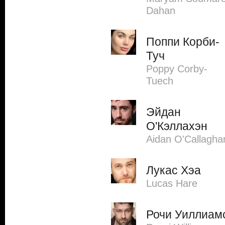
Dahan
Поппи Корби-
Туч
Poppy Corby-
Tuech
Эйдан
О'Кэллахэн
Aidan O'Callagha
Лукас Хэа
Lucas Hare
Рочи Уиллиам