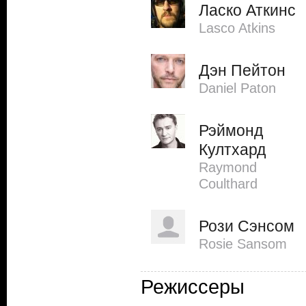
Ласко Аткинс
Lasco Atkins
Дэн Пейтон
Daniel Paton
Рэймонд
Култхард
Raymond
Coulthard
Рози Сэнсом
Rosie Sansom
Режиссеры