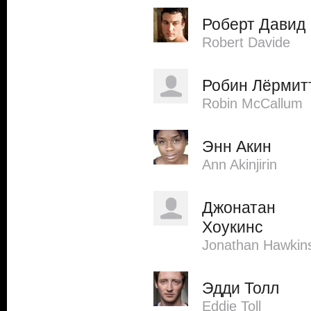
Роберт Давид
Robert Davide
Робин Лёрмит
Robin McCallum
Энн Акин
Ann Akinjirin
Джонатан
Хоукинс
Jonathan Hawkin
Эдди Толл
Eddie Toll