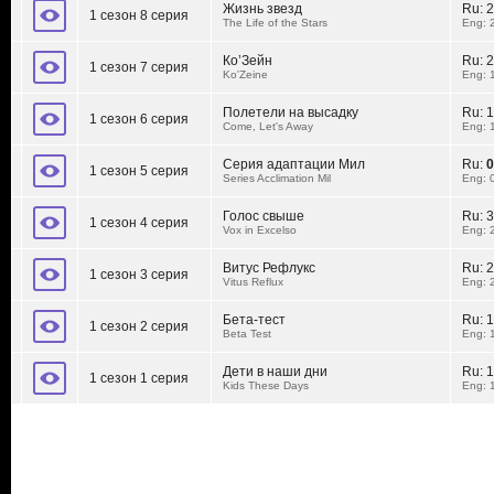
Жизнь звезд
Ru:
2
1 сезон 8 серия
The Life of the Stars
Eng: 
Ко’Зейн
Ru:
2
1 сезон 7 серия
Ko'Zeine
Eng: 
Полетели на высадку
Ru:
1
1 сезон 6 серия
Come, Let's Away
Eng: 
Серия адаптации Мил
Ru:
0
1 сезон 5 серия
Series Acclimation Mil
Eng: 
Голос свыше
Ru:
3
1 сезон 4 серия
Vox in Excelso
Eng: 
Витус Рефлукс
Ru:
2
1 сезон 3 серия
Vitus Reflux
Eng: 
Бета-тест
Ru:
1
1 сезон 2 серия
Beta Test
Eng: 
Дети в наши дни
Ru:
1
1 сезон 1 серия
Kids These Days
Eng: 