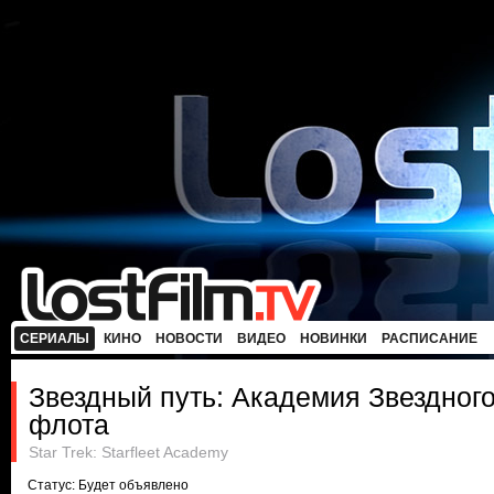
СЕРИАЛЫ
КИНО
НОВОСТИ
ВИДЕО
НОВИНКИ
РАСПИСАНИЕ
Звездный путь: Академия Звездног
флота
Star Trek: Starfleet Academy
Статус: Будет объявлено