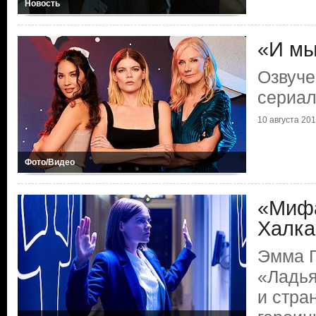
Новость
«И мы
Озвуче
сериал
10 августа 2019
Фото/Видео
«Мифа
Халка
Эмма Г
«Ладья
и стра