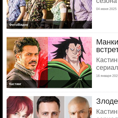
сезона
04 июня 2025
Фото/Видео
Манк
встре
Кастин
сериал
16 января 202
Кастинг
Злоде
Кастин