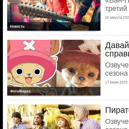
«Ван-П
третий
10 августа 20
Новость
Давай
справ
Озвуче
сезона
17 июня 2025
Фото/Видео
Пират
Озвуче