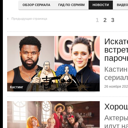
ОБЗОР СЕРИАЛА
ГИД ПО СЕРИЯМ
НОВОСТИ
ВИДЕ
Предыдущая страница
1
2
3
Искат
встре
пароч
Кастин
сериал
26 ноября 20
Кастинг
Хорош
Актеры
идут н