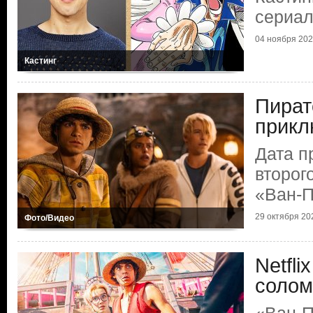
сериал
04 ноября 20
Кастинг
Пират
прикл
Дата п
второг
«Ван-
29 октября 20
Фото/Видео
Netfli
солом