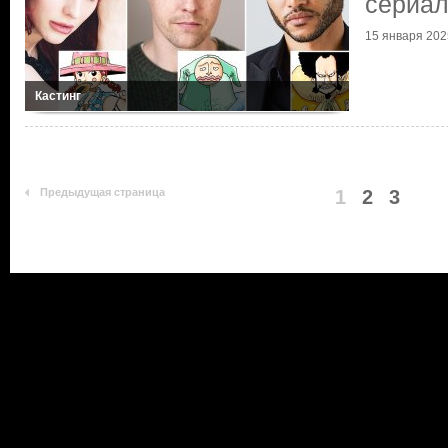
сериал
15 января 202
Кастинг
Предыдущая страница
1
2
3