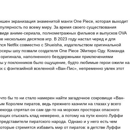
кшен экранизация знаменитой манги One Piece, которая выходит
опулярность по всему миру. За время своего существования
 виде аниме-сериала, полнометражных фильмов и выпусков OVA
е нескольких десятков игр. В 2023 году настал черед и для
cя Netflix совместно c Shueisha, издательством оригинальной
одюсеры шоу позвали создателя One Piece Эйитиро Оду. Команда
х оригинала, наполненного безудержными приключениями
ы у поклонников было ощущение, будто любимые герои ожили на
ых с фэнтезийной вселенной «Ван-Пис», непременно увлек этот
о что бы то ни стало намерен найти загадочное сокровище «Ван-
ым Королем пиратов, ведь прежнего казнили на глазах у всего
екогда спрятал он сам где-то на морских просторах опасного
ающих отыскать клад немерено, а потому на пути юного Луффи
представители пиратского народа. Однако и у него есть чем
которые стремятся избавить мир от пиратов: в детстве Луффи