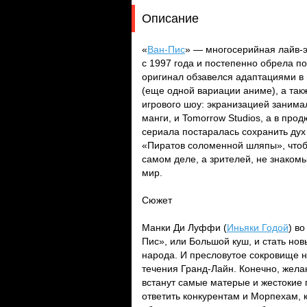
Описание
«
Ван-Пис
» — многосерийная лайв-э
с 1997 года и постепенно обрела п
оригинал обзавелся адаптациями в
(еще одной вариации аниме), а такж
игрового шоу: экранизацией занимал
манги, и Tomorrow Studios, а в пр
сериала постаралась сохранить ду
«Пиратов соломенной шляпы», чтоб
самом деле, а зрителей, не знаком
мир.
Сюжет
Манки Ди Луффи (
Иньяки Годой
) в
Пис», или Большой куш, и стать нов
народа. И пресловутое сокровище н
течения Гранд-Лайн. Конечно, жел
встанут самые матерые и жестокие 
ответить конкурентам и Морпехам, 