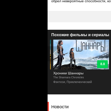
обрел невероятные способности, кот
Похожие фильмы и сериалы
8
8.8
еп и кости
Хроники Шаннары
sbones
The Shannara Chronicles
E
рический, Приключенческий,
Фэнтези, Приключенческий
ма
Новости