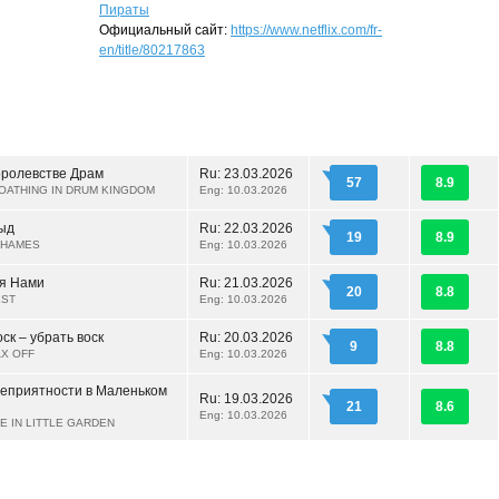
Пираты
Официальный сайт:
https://www.netflix.com/fr-
en/title/80217863
оролевстве Драм
Ru:
23.03.2026
57
8.9
OATHING IN DRUM KINGDOM
Eng: 10.03.2026
ыд
Ru:
22.03.2026
19
8.9
SHAMES
Eng: 10.03.2026
я Нами
Ru:
21.03.2026
20
8.8
EST
Eng: 10.03.2026
ск – убрать воск
Ru:
20.03.2026
9
8.8
X OFF
Eng: 10.03.2026
еприятности в Маленьком
Ru:
19.03.2026
21
8.6
Eng: 10.03.2026
E IN LITTLE GARDEN