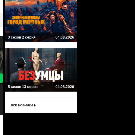
3 сезон 2 серия
04.08.2026
8.8
7
5 сезон 13 серия
04.08.2026
Темные начала
Судьба: сага Винкс
His Dark Materials
Fate: The Winx Saga
Приключенческий, Фэнтези
Драма, Фэнтези, Приключенчески
ВСЕ НОВИНКИ