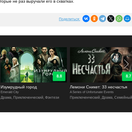
орые не раз выручали его в схватках.
Поделиться:
8.8
8.7
Изумрудный город
Лемони Сникет: 33 несчастья
merald City
A Series of Unfortunate Events
Драма, Приключенческий, Фэнтези
Приключенческий, Драма, Семейный