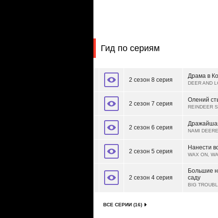
Гид по сериям
Драма в К
2 сезон 8 серия
DEER AND L
Олений ст
2 сезон 7 серия
REINDEER 
Дражайша
2 сезон 6 серия
NAMI DEER
Нанести во
2 сезон 5 серия
WAX ON, WA
Большие н
2 сезон 4 серия
саду
BIG TROUBL
ВСЕ СЕРИИ (16)