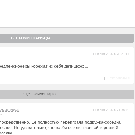
ВСЕ КОММЕНТАРИИ (6)
17 июня 2026 в 20:21:47
редпенсионеры корежат из себя детишкоф...
|
Пожаловаться
еще 1 комментарий
комментарий
17 июня 2026 в 21:38:15
ль
посредственно. Ее полностью переиграла подружка-соседка,
еснее. Не удивительно, что во 2м сезоне главной героиней
оседка.