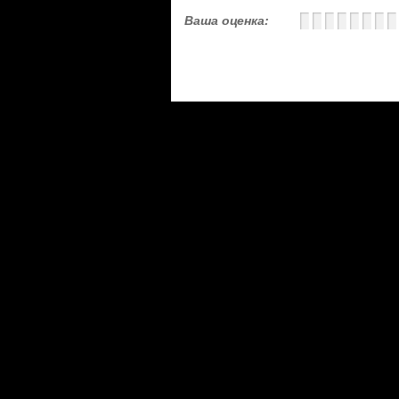
Ваша оценка:
Сериалы
|
Новости
|
Новинки
|
Видео
|
Расписани
О проекте
|
Правила
|
FAQ
|
Размещение реклам
LostFilm.TV. Лучшие сериалы, 2026 г. Копирован