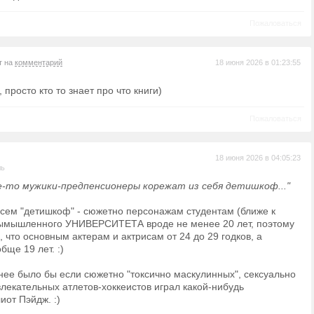
Пожаловаться
т на
комментарий
18 июня 2026 в 01:23:55
 просто кто то знает про что книги)
Пожаловаться
18 июня 2026 в 04:05:23
ль
е-то мужики-предпенсионеры корежат из себя детишкоф..."
всем "детишкоф" - сюжетно персонажам студентам (ближе к
вымышленного УНИВЕРСИТЕТА вроде не менее 20 лет, поэтому
, что основным актерам и актрисам от 24 до 29 годков, а
бще 19 лет. :)
нее было бы если сюжетно "токсично маскулинных", сексуально
влекательных атлетов-хоккеистов играл какой-нибудь
иот Пэйдж. :)