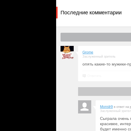
Последние комментарии
Grome
Заслуженный зритель
опять какие-то мужики-п
Ответить
Monstr9
в ответ на
Заслуженный зрите
Сыграла очень 
красивее, интер
будет именно с