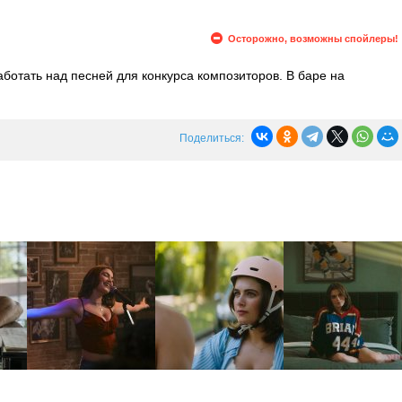
Осторожно, возможны спойлеры!
ботать над песней для конкурса композиторов. В баре на
 и поет песню, после чего Гаррет отвозит ее к себе домой. Она
ррет останавливает ее.
Поделиться: