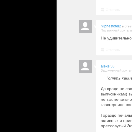
Ответить
Niphestotel2
в отве
Постоянный зритель
Не удивительно,
Ответить
alexei58
Заслуженный зрите
"опять каки
Да вроде не со
выпускникам) 
не так печально
главгероине воо
Гораздо печаль
активных и при
пресловутый Эл