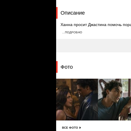
Описание
Ханна просит Джастина помочь пора
караоке-вечеринке Ханна напивается
…ПОДРОБНО
пытается соблазнить его, однако Га
Фото
ВСЕ ФОТО