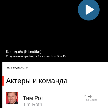
Клондайк (Klondike)
Озвученный трейлер к 1 сезону. LostFilm.TV
ВСЕ ВИДЕО (2)
Актеры и команда
Граф
Тим Рот
The Count
Tim Roth