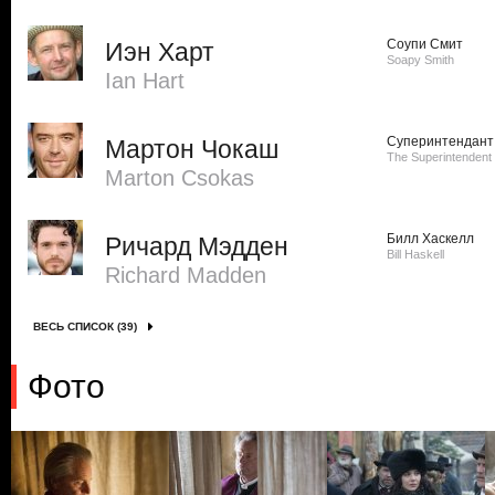
Соупи Смит
Иэн Харт
Soapy Smith
Ian Hart
Суперинтендант
Мартон Чокаш
The Superintendent
Marton Csokas
Билл Хаскелл
Ричард Мэдден
Bill Haskell
Richard Madden
ВЕСЬ СПИСОК (39)
Фото