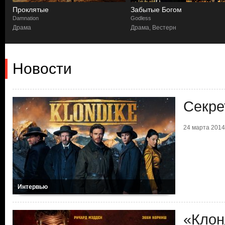
Забытые Богом
Йеллоустоун
Godless
Yellowstone
Драма, Вестерн
Боевик, Вестерн, Драма
Новости
Секре
24 марта 2014 
Интервью
«Клон