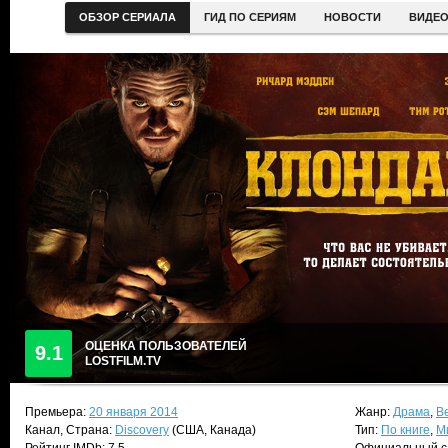
ОБЗОР СЕРИАЛА
ГИД ПО СЕРИЯМ
НОВОСТИ
ВИДЕ
ОЦЕНКА ПОЛЬЗОВАТЕЛЕЙ
9.1
LOSTFILM.TV
Премьера:
20 января 2014
Жанр:
Драма
,
В
Канал, Страна:
Discovery
(США, Канада)
Тип:
По книге
,
М