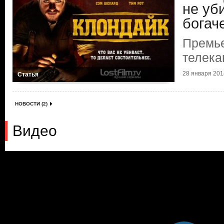
не уб
богач
Премье
телека
28 января 2014
Статья
НОВОСТИ (2)
Видео