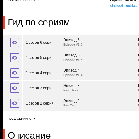
Рейтинг IMDb: 7.5
Официальный с
shows/klondike/
Гид по сериям
Эпизод 6
1 сезон 6 серия
Episode #1.6
Эпизод 5
1 сезон 5 серия
Episode #1.5
Эпизод 4
1 сезон 4 серия
Episode #1.4
Эпизод 3
1 сезон 3 серия
Part Three
Эпизод 2
1 сезон 2 серия
Part Two
ВСЕ СЕРИИ (6)
Описание