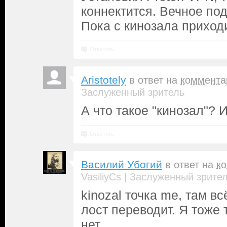
коннектится. Вечное по
Пока с кинозала приходи
Ответить
Aristotely
в ответ на
коммента
Заслуженный зритель
А что такое "кинозал"? И
Ответить
Василий Убогий
в ответ на
к
|
VasiliyCs
Заслуженный зрите
kinozal точка me, там в
лост переводит. Я тоже 
нет.