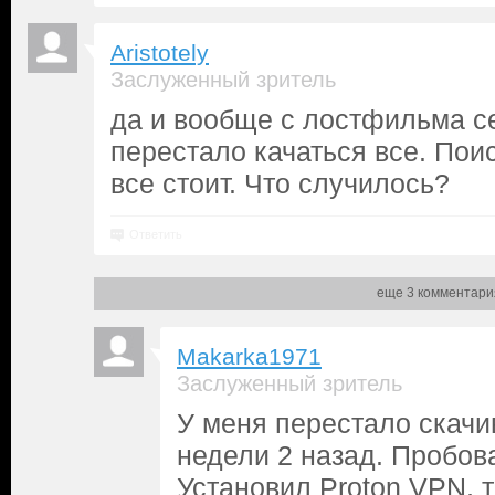
Aristotely
Заслуженный зритель
да и вообще с лостфильма с
перестало качаться все. Поис
все стоит. Что случилось?
Ответить
еще 3 комментари
Makarka1971
Заслуженный зритель
У меня перестало скачи
недели 2 назад. Пробова
Установил Proton VPN, т