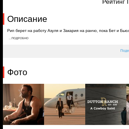
Рейтинг I
Описание
Рип берет на работу Азуля и Закария на ранчо, пока Бет и Бью
бизнесменом. Картер и Ореана проводят время на рыбалке. М
…ПОДРОБНО
перестрелка, после чего Хоакин обещает, что Роб-Уилл не вер
разговор о Йеллоустоуне.
Поде
Фото