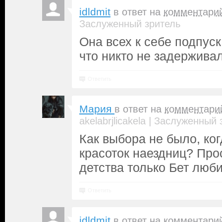
idldmit
в ответ на
комментари
Заслуженный зритель
Она всех к себе подпуск
что никто не задержива
Ответить
Мария
в ответ на
комментари
|
akelabrjlicakela
Заслуженный 
Как выбора не было, ко
красоток наездниц? Про
детства только Бет люби
Ответить
idldmit
в ответ на
комментари