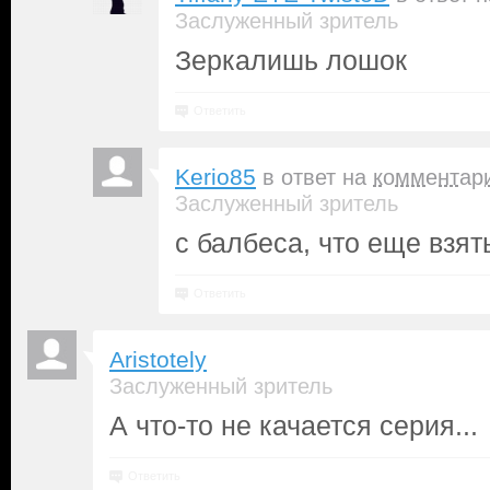
Заслуженный зритель
Зеркалишь лошок
Ответить
Kerio85
в ответ на
комментар
Заслуженный зритель
с балбеса, что еще взять
Ответить
Aristotely
Заслуженный зритель
А что-то не качается серия...
Ответить