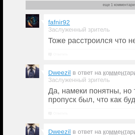
еще 1 комментари
fafnir92
Заслуженный зритель
Тоже расстроился что 
Ответить
Dweezil
в ответ на
комментар
Заслуженный зритель
Да, намеки понятны, но 
пропуск был, что как бу
Ответить
Dweezil
в ответ на
комментар