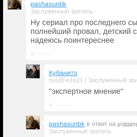
pashasunbk
Заслуженный зритель
Ну сериал про последнего с
полнейший провал, детский с
надеюсь поинтереснее
Ответить
Кубанито
|
sss@!e1e21
Заслуженный зр
"экспертное мнение"
Ответить
pashasunbk
в ответ на
комме
Заслуженный зритель