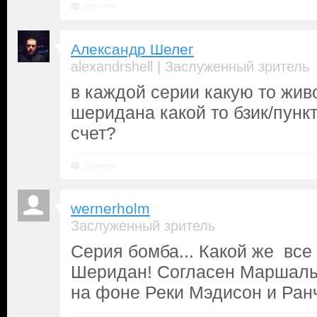
Ответить
Александр Шелег
|
alexandrshell
Заслуженный зритель
в каждой серии какую то живо
шеридана какой то бзик/пункт
счет?
Ответить
wernerholm
Заслуженный зритель
Серия бомба... Какой же все
Шеридан! Согласен Маршалы
на фоне Реки Мэдисон и Ранч