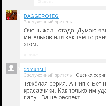
Ответить
DAGGERO4EG
Заслуженный зритель
Очень жаль стадо. Думаю явн
метельков или как там то ра
этом.
Ответить
gomuncul
|
Заслуженный зритель
Оценка серии
Тяжёлая серия. А Рип с Бет
красавчики. Как только им уд
пару.. Ваще респект.