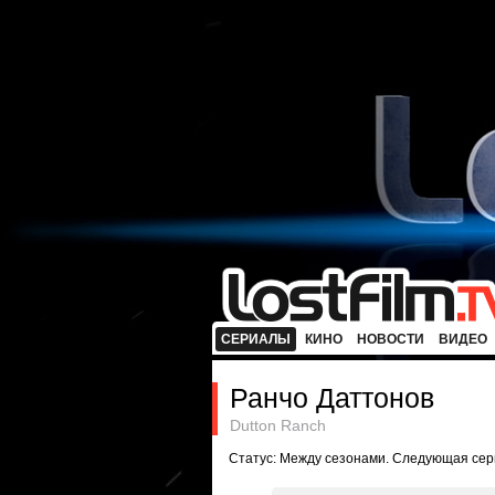
СЕРИАЛЫ
КИНО
НОВОСТИ
ВИДЕО
Ранчо Даттонов
Dutton Ranch
Статус: Между сезонами. Следующая сери