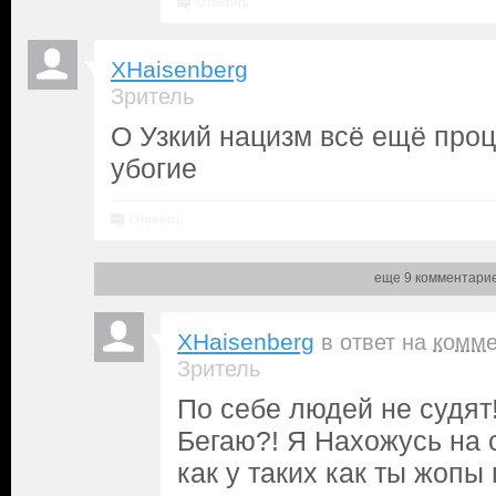
Ответить
XHaisenberg
Зритель
О Узкий нацизм всё ещё проц
убогие
Ответить
еще 9 комментари
XHaisenberg
в ответ на
комме
Зритель
По себе людей не судят!
Бегаю?! Я Нахожусь на 
как у таких как ты жопы 