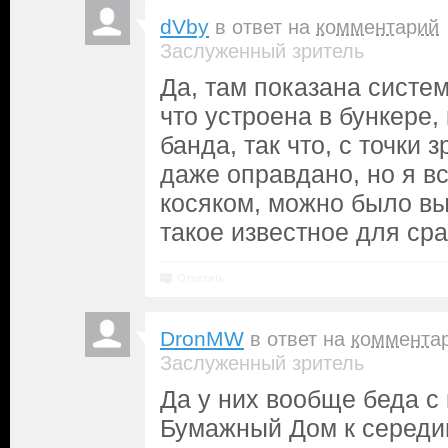
dVby
в ответ на
комментарий
Заслуженный зритель
Да, там показана систем
что устроена в бункере,
банда, так что, с точки 
даже оправдано, но я в
косяком, можно было вы
такое известное для ср
Ответить
DronMW
в ответ на
коммента
Заслуженный зритель
Да у них вообще беда с
Бумажный Дом к середи