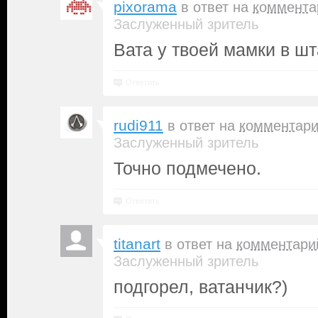
pixorama
в ответ на
коммента
Заслуженный зритель
Вата у твоей мамки в ш
Ответить
rudi911
в ответ на
комментар
Заслуженный зритель
Точно подмечено.
Ответить
titanart
в ответ на
комментари
Заслуженный зритель
подгорел, ватанчик?)