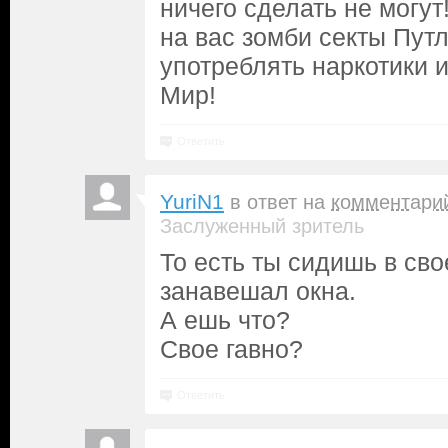
ничего сделать не могу
на вас зомби секты Пут
употреблять наркотики и
Мир!
Ответить
YuriN1
в ответ на
комментари
Заслуженный зритель
То есть ты сидишь в сво
занавешал окна.
А ешь что?
Свое гавно?
Ответить