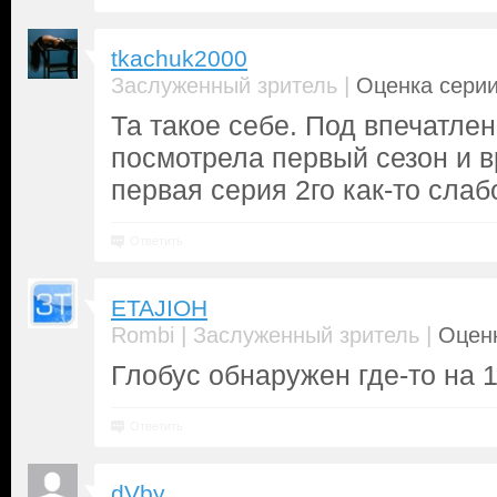
tkachuk2000
|
Заслуженный зритель
Оценка серии
Та такое себе. Под впечатле
посмотрела первый сезон и в
первая серия 2го как-то слаб
Ответить
ETAJIOH
|
|
Rombi
Заслуженный зритель
Оценк
Глобус обнаружен где-то на 1
Ответить
dVby