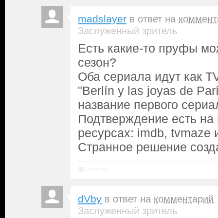
madslayer
в ответ на
коммент
Заслуженный зритель
Есть какие-то пруфы мож
сезон?
Оба сериала идут как TV
"Berlín y las joyas de Par
название первого сериа
Подтверждение есть на 
ресурсах: imdb, tvmaze и
Странное решение создат
Ответить
dVby
в ответ на
комментарий
Заслуженный зритель