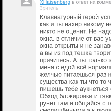
XHaisenberg
в ответ на
комме
Зритель
Клавиатурный герой усп
как и ты нахер никому н
никто не оценит. Не над
окна, в отличие от вас
окна открыты и не зана
а вы из под тешка твори
прячитесь. А ты только
меня с едой всё нормал
желчью питаешься раз н
существа как ты что то 
пишешь тебе аукнеться
Обход блокировки и тяв
рунет там и общайся с 
умолишёнными а к людя