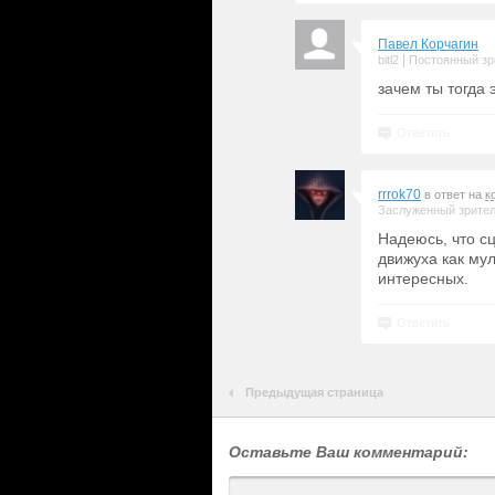
Павел Корчагин
|
bitl2
Постоянный зр
зачем ты тогда
Ответить
rrrok70
в ответ на
к
Заслуженный зрите
Надеюсь, что с
движуха как му
интересных.
Ответить
Предыдущая страница
Оставьте Ваш комментарий: