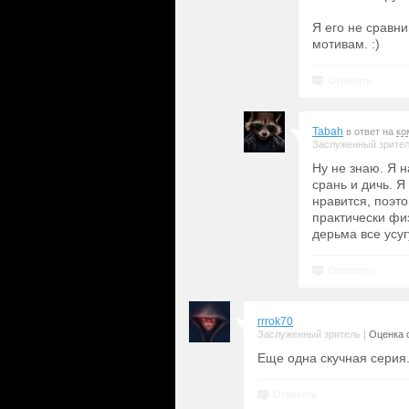
Я его не сравн
мотивам. :)
Ответить
Tabah
в ответ на
ко
Заслуженный зрите
Ну не знаю. Я 
срань и дичь. 
нравится, поэт
практически фи
дерьма все усу
Ответить
rrrok70
|
Заслуженный зритель
Оценка с
Еще одна скучная серия.
Ответить