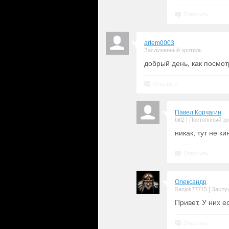
Ответить
artem0003
Заслуженный зритель
добрый день, как посмотр
Ответить
Павел Корчагин
|
bitl2
Постоянный зр
никак, тут не к
Ответить
Олександр
|
Sanjok77715
Заслу
Привет. У них 
Ответить