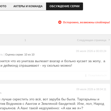
ОТО
АКТЕРЫ И КОМАНДА
ОБСУЖДЕНИЕ СЕРИИ
Осторожно, возможны спойлеры!
1
Следующая страница
09 июля 2026 в 00:03:24
|
ель
Оценка серии: 10 из 10
нится что из унитаза вылеает вхагар и больно кусает за жопу.. а
 и деймонд спрашивают - ну сколько можно!
|
Пожаловаться
09 июля 2026 в 08:04:11
ль
 лучше скрестить это всё, вот заруба бы была. Таргарьяны и
тив Водников с Аангом и Земляной бандиткой. Или, лол, Народ
ргарьянов. А Аанг такой недоумённо: «А как же я»?