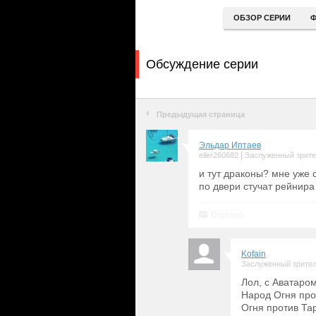
ОБЗОР СЕРИИ
Ф
Обсуждение серии
Предыдущая страница
Эльдар Иптаев
|
eller260682
Заслуженный зрит
и тут драконы? мне уже с
по двери стучат рейнира
Ответить
Kofain
Заслуженный зрите
Лол, с Аватаром
Народ Огня про
Огня против Та