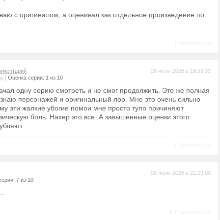
иваю с оригиналом, а оценивал как отдельное произведение по
Пожаловаться
мментарий
26 июля 2026 в 18:53:39
|
ль
Оценка серии: 1 из 10
начал одну серию смотреть и не смог продолжить. Это же полная
Я знаю персонажей и оригинальный лор. Мне это очень сильно
ому эти жалкие убогие помои мне просто тупо причиняют
зическую боль. Нахер это все. А завышенные оценки этого
губляют
Пожаловаться
09 июля 2026 в 22:29:00
ерии: 7 из 10
..
|
Пожаловаться