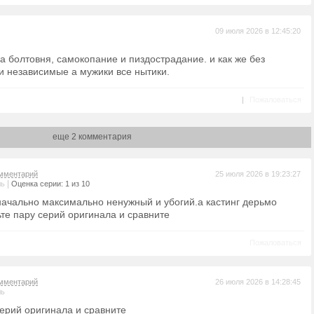
09 июля 2026 в 12:45:20
на болтовня, самокопание и пиздострадание. и как же без
и независимые а мужики все нытики.
|
Пожаловаться
еще 2 комментария
мментарий
25 июля 2026 в 19:23:27
|
ль
Оценка серии: 1 из 10
начально максимально ненужный и убогий.а кастинг дерьмо
ьте пару серий оригинала и сравните
Пожаловаться
мментарий
26 июля 2026 в 14:28:45
ль
серий оригинала и сравните