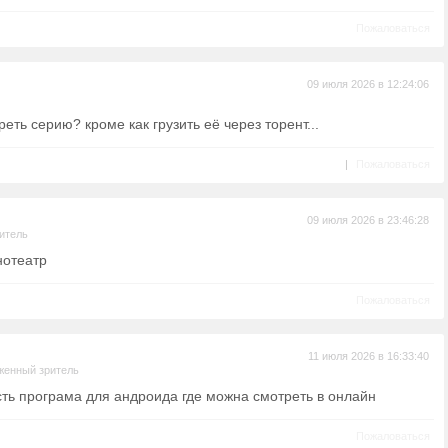
Пожаловаться
09 июля 2026 в 12:24:06
еть серию? кроме как грузить её через торент...
|
Пожаловаться
09 июля 2026 в 23:46:28
итель
инотеатр
Пожаловаться
11 июля 2026 в 16:33:40
женный зритель
есть програма для андроида где можна смотреть в онлайн
Пожаловаться