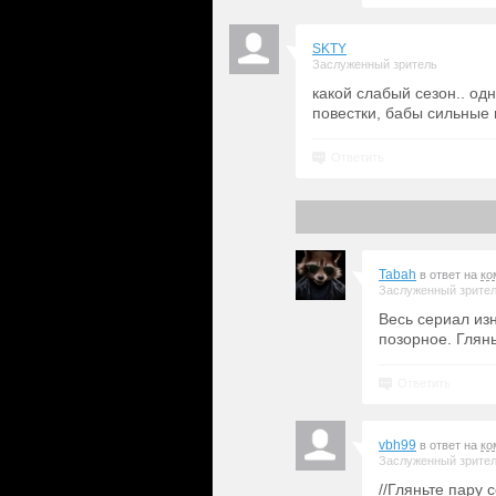
SKTY
Заслуженный зритель
какой слабый сезон.. од
повестки, бабы сильные 
Ответить
Tabah
в ответ на
ко
Заслуженный зрите
Весь сериал из
позорное. Глян
Ответить
vbh99
в ответ на
ко
Заслуженный зрите
//Гляньте пару 