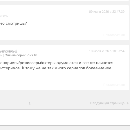
09 июля 2026 в 23:47:39
итель
 это смотришь?
Пожаловаться
омментарий
10 июля 2026 в 10:57:54
|
ль
Оценка серии: 7 из 10
ценаристы/режиссеры/актеры одумаются и все же начнется
льтсериале. К тому же не так много сериалов более-менее
Пожаловаться
Следующая страница
1