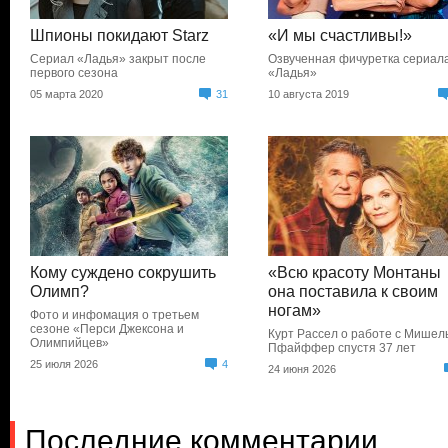
Шпионы покидают Starz
«И мы счастливы!»
Сериал «Ладья» закрыт после
Озвученная фичуретка сериал
первого сезона
«Ладья»
05 марта 2020
31
10 августа 2019
Кому суждено сокрушить
«Всю красоту Монтаны
Олимп?
она поставила к своим
ногам»
Фото и инфомация о третьем
сезоне «Перси Джексона и
Курт Рассел о работе с Мишел
Олимпийцев»
Пфайффер спустя 37 лет
25 июля 2026
4
24 июня 2026
Последние комментарии