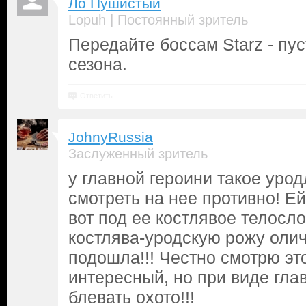
Ло Пушистый
|
Lopuh
Постоянный зритель
Передайте боссам Starz - пу
сезона.
Ответить
JohnyRussia
Заслуженный зритель
у главной героини такое уро
смотреть на нее противно! Ей
вот под ее костлявое телосл
костлява-уродскую рожу оли
подошла!!! Честно смотрю эт
интересный, но при виде гла
блевать охото!!!