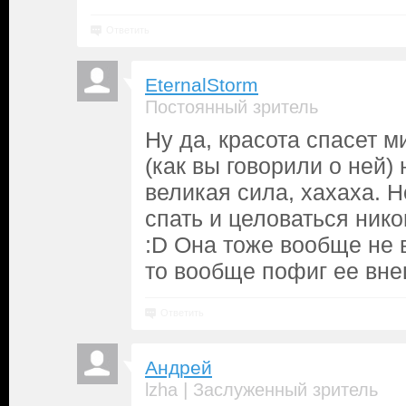
Ответить
EternalStorm
Постоянный зритель
Ну да, красота спасет м
(как вы говорили о ней)
великая сила, хахаха. Н
спать и целоваться нико
:D Она тоже вообще не в
то вообще пофиг ее вне
Ответить
Андрей
|
lzha
Заслуженный зритель