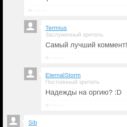
Ответить
Termius
Заслуженный зритель
Самый лучший коммент!
Ответить
EternalStorm
Постоянный зритель
Надежды на оргию? :D
Ответить
Sib