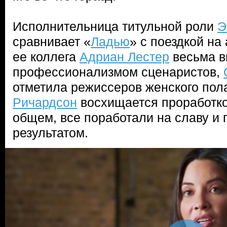
Исполнительница титульной роли
Э
сравнивает «
Ладью
» с поездкой на
ее коллега
Адриан Лестер
весьма в
профессионализмом сценаристов,
отметила режиссеров женского пол
Ричардсон
восхищается проработко
общем, все поработали на славу и
результатом.