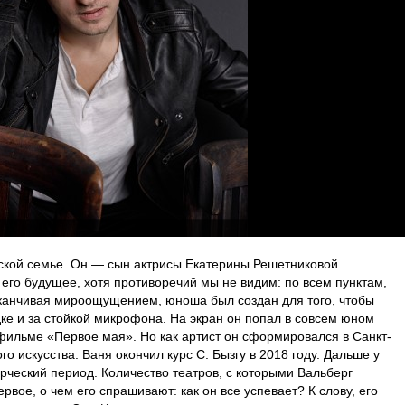
ской семье. Он — сын актрисы Екатерины Решетниковой.
 его будущее, хотя противоречий мы не видим: по всем пунктам,
аканчивая мироощущением, юноша был создан для того, чтобы
ке и за стойкой микрофона. На экран он попал в совсем юном
 фильме «Первое мая». Но как артист он сформировался в Санкт-
о искусства: Ваня окончил курс С. Бызгу в 2018 году. Дальше у
ческий период. Количество театров, с которыми Вальберг
рвое, о чем его спрашивают: как он все успевает? К слову, его