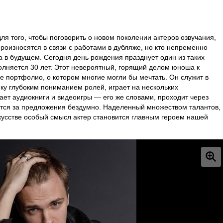
ля того, чтобы поговорить о новом поколении актеров озвучания,
 произносятся в связи с работами в дубляже, но кто непременно
а в будущем. Сегодня день рождения празднует один из таких
олняется 30 лет. Этот невероятный, горящий делом юноша к
е портфолио, о котором многие могли бы мечтать. Он служит в
ику глубоким пониманием ролей, играет на нескольких
ает аудиокниги и видеоигры — его же словами, проходит через
ается за предложения бездумно. Наделенный множеством талантов,
кусстве особый смысл актер становится главным героем нашей