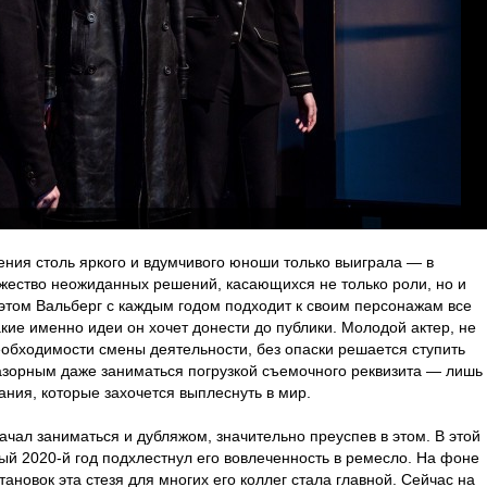
ния столь яркого и вдумчивого юноши только выиграла — в
жество неожиданных решений, касающихся не только роли, но и
 этом Вальберг с каждым годом подходит к своим персонажам все
кие именно идеи он хочет донести до публики. Молодой актер, не
необходимости смены деятельности, без опаски решается ступить
зазорным даже заниматься погрузкой съемочного реквизита — лишь
ания, которые захочется выплеснуть в мир.
ачал заниматься и дубляжом, значительно преуспев в этом. В этой
й 2020-й год подхлестнул его вовлеченность в ремесло. На фоне
ановок эта стезя для многих его коллег стала главной. Сейчас на