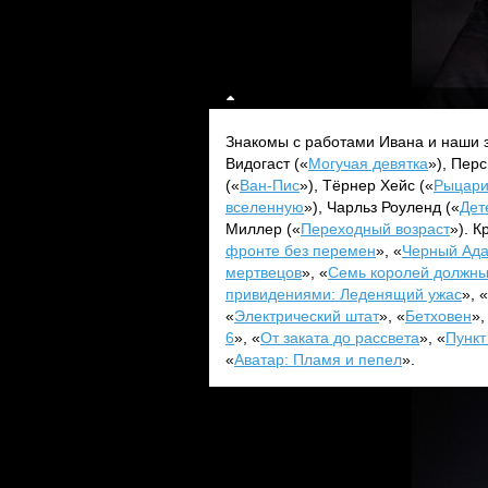
Знакомы с работами Ивана и наши з
Видогаст («
Могучая девятка
»), Пер
(«
Ван-Пис
»), Тёрнер Хейс («
Рыцари
вселенную
»), Чарльз Роуленд («
Дет
Миллер («
Переходный возраст
»). К
фронте без перемен
», «
Черный Ад
мертвецов
», «
Семь королей должны
привидениями: Леденящий ужас
», «
«
Электрический штат
», «
Бетховен
»,
6
», «
От заката до рассвета
», «
Пункт
«
Аватар: Пламя и пепел
».