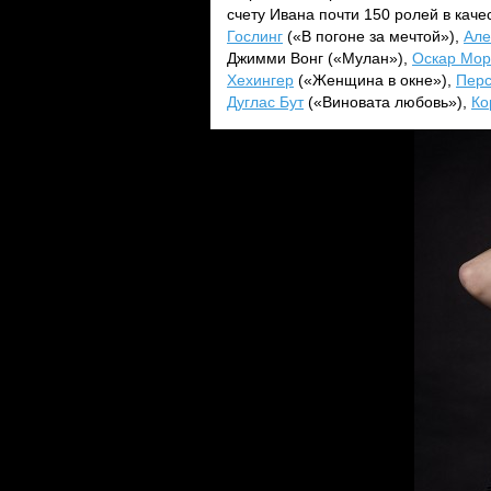
счету Ивана почти 150 ролей в каче
Гослинг
(«В погоне за мечтой»),
Але
Джимми Вонг («Мулан»),
Оскар Мор
Хехингер
(«Женщина в окне»),
Перс
Дуглас Бут
(«Виновата любовь»),
Ко