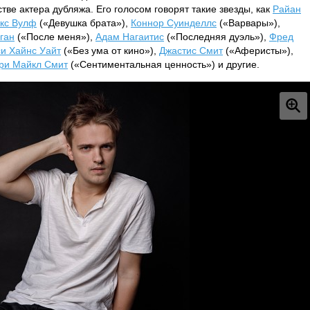
стве актера дубляжа. Его голосом говорят такие звезды, как
Райан
кс Вулф
(«Девушка брата»),
Коннор Суинделлс
(«Варвары»),
ган
(«После меня»),
Адам Нагаитис
(«Последняя дуэль»),
Фред
и Хайнс Уайт
(«Без ума от кино»),
Джастис Смит
(«Аферисты»),
ри Майкл Смит
(«Сентиментальная ценность») и другие.