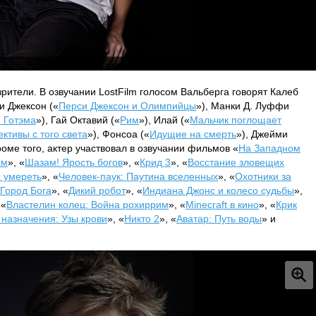
рители. В озвучании LostFilm голосом Вальберга говорят Калеб
си Джексон («
Перси Джексон и Олимпийцы
»), Манки Д. Луффи
 Готэма
»), Гай Октавий («
Рим
»), Илай («
Мальчик поглощает
ективы с того света
»), Фонсоа («
Идущие на смерть
»), Джейми
роме того, актер участвовал в озвучании фильмов «
На Западном
ам
», «
Шазам! Ярость богов
», «
Крид 3
», «
Восстание зловещих
 умереть
», «
Человек-паук: Паутина вселенных
», «
Охотники за
Город Бога
», «
Дикий робот
», «
Индиана Джонс и колесо судьбы
»,
 «
Властелин колец: Война рохиррим
», «
Minecraft в кино
», «
Крик
 назначения: Узы крови
», «
Никто 2
», «
Аватар: Путь воды
» и