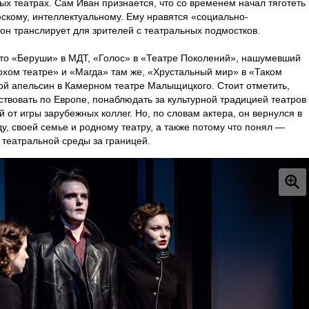
ых театрах. Сам Иван признается, что со временем начал тяготеть
скому, интеллектуальному. Ему нравятся «социально-
он транслирует для зрителей с театральных подмостков.
о «Беруши» в МДТ, «Голос» в «Театре Поколений», нашумевший
охом театре» и «Магда» там же, «Хрустальный мир» в «Таком
ой апельсин в Камерном театре Малыщицкого. Стоит отметить,
ствовать по Европе, понаблюдать за культурной традицией театров
й от игры зарубежных коллег. Но, по словам актера, он вернулся в
ду, своей семье и родному театру, а также потому что понял —
 театральной среды за границей.