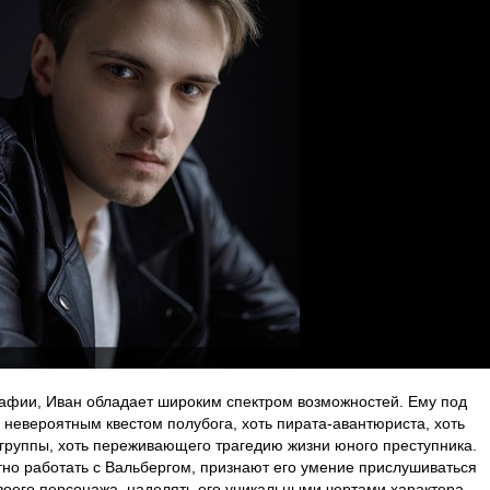
рафии, Иван обладает широким спектром возможностей. Ему под
с невероятным квестом полубога, хоть пирата-авантюриста, хоть
группы, хоть переживающего трагедию жизни юного преступника.
ятно работать с Вальбергом, признают его умение прислушиваться
своего персонажа, наделять его уникальными чертами характера,