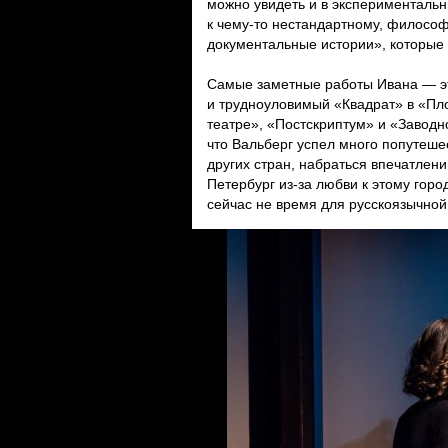
можно увидеть и в экспериментальн
к чему-то нестандартному, философ
документальные истории», которые 
Самые заметные работы Ивана — эт
и трудноуловимый «Квадрат» в «Пл
театре», «Постскриптум» и «Заводн
что Вальберг успел много попутеше
других стран, набраться впечатлени
Петербург из-за любви к этому горо
сейчас не время для русскоязычной