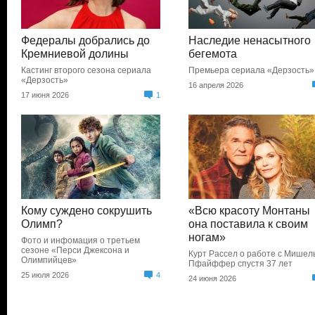
Федералы добрались до
Наследие ненасытного
Кремниевой долины
бегемота
Кастинг второго сезона сериала
Премьера сериала «Дерзость»
«Дерзость»
16 апреля 2026
17 июня 2026
1
Кому суждено сокрушить
«Всю красоту Монтаны
Олимп?
она поставила к своим
ногам»
Фото и инфомация о третьем
сезоне «Перси Джексона и
Курт Рассел о работе с Мишел
Олимпийцев»
Пфайффер спустя 37 лет
25 июля 2026
4
24 июня 2026