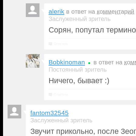
alerik
в ответ на
комментарий
Заслуженный зритель
Сорян, попутал термино
Ответить
Bobkinoman
в ответ на
ком
Постоянный зритель
Ничего, бывает :)
Ответить
fantom32545
Заслуженный зритель
Звучит прикольно, после 3ео