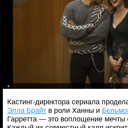
Кастинг-директора сериала продел
Элла Брайт
в роли Ханны и
Бельмо
Гарретта — это воплощение мечты 
Каждый их совместный кадр искрит