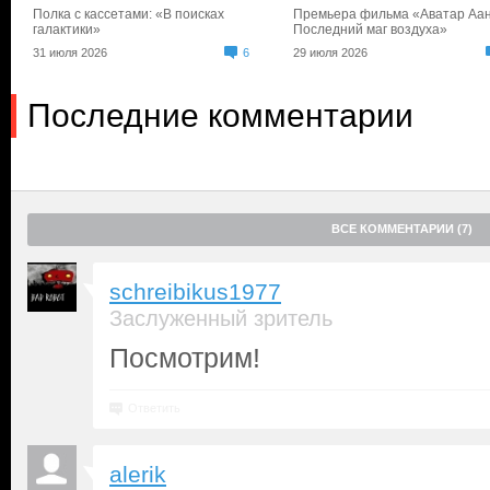
Полка с кассетами: «В поисках
Премьера фильма «Аватар Аан
галактики»
Последний маг воздуха»
31 июля 2026
6
29 июля 2026
Последние комментарии
ВСЕ КОММЕНТАРИИ (7)
schreibikus1977
Заслуженный зритель
Посмотрим!
Ответить
alerik