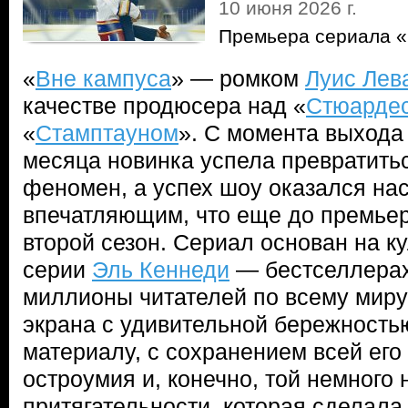
10 июня 2026 г.
Премьера сериала «
«
Вне кампуса
» — ромком
Луис Лев
качестве продюсера над «
Стюарде
«
Стамптауном
». С момента выхода
месяца новинка успела превратитьс
феномен, а успех шоу оказался на
впечатляющим, что еще до премьер
второй сезон. Сериал основан на к
серии
Эль Кеннеди
— бестселлерах
миллионы читателей по всему миру
экрана с удивительной бережность
материалу, с сохранением всей его
остроумия и, конечно, той немного
притягательности, которая сделала