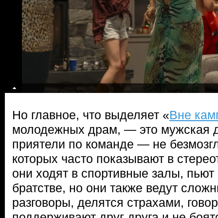
Но главное, что выделяет «
Вне кам
молодежных драм, — это мужская д
приятели по команде — не безмозгл
которых часто показывают в стере
они ходят в спортивные залы, пьют 
братстве, но они также ведут сло
разговоры, делятся страхами, гово
поддерживают друг друга и не боят