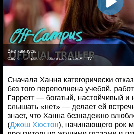
Вне кампуса
Озвученный трейлер первого сезона. LostFilm.TV
Сначала Ханна категорически отказ
без того переполнена учебой, работ
Гарретт — богатый, настойчивый и
слышать «нет» — делает ей встреч
знает, что Ханна безнадежно влюб
(
Джош Хюстон
), начинающего рок-м
пронзительно жгучими глазами и ги