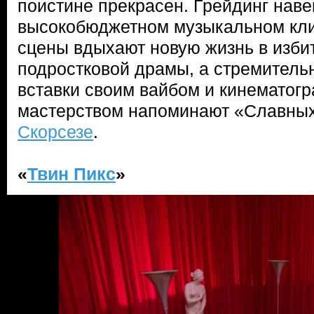
поистине прекрасен. Грейдинг наве
высокобюджетном музыкальном кл
сцены вдыхают новую жизнь в изб
подростковой драмы, а стремител
вставки своим вайбом и кинематог
мастерством напоминают «Славны
Скорсезе
.
«
Твин Пикс
»