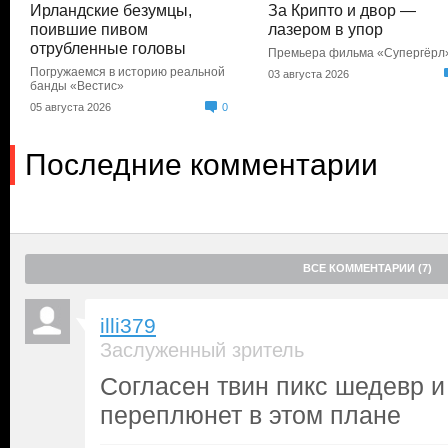
Ирландские безумцы,
За Крипто и двор —
поившие пивом
лазером в упор
отрубленные головы
Премьера фильма «Супергёрл
Погружаемся в историю реальной
03 августа 2026
банды «Вестис»
05 августа 2026
0
Последние комментарии
ВСЕ КОММЕНТАРИИ (7)
illi379
Заслуженный зритель
Согласен твин пикс шедевр и
переплюнет в этом плане