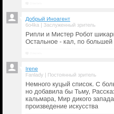
Ответить
Добрый Иноагент
|
6o4ka
Заслуженный зритель
Рипли и Мистер Робот шикар
Остальное - кал, по большей
Ответить
Irene
|
Fanlady
Постоянный зритель
Немного куцый список. С бол
но добавила бы Тьму, Расска
кальмара, Мир дикого запада 
произведение искусства