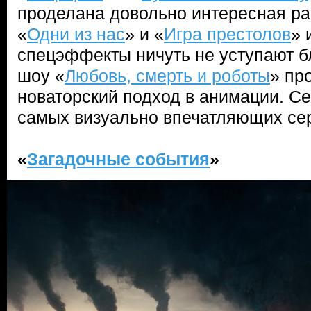
проделана довольно интересная ра
«
Одни из нас
» и «
Игра престолов
» 
спецэффекты ничуть не уступают б
шоу «
Любовь, смерть и роботы
» пр
новаторский подход в анимации. Се
самых визуально впечатляющих сер
«
Загадочные события
»