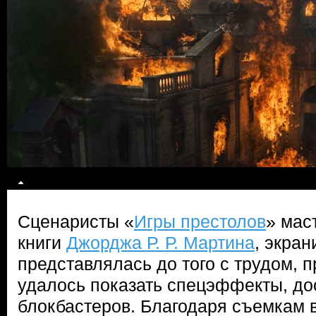
Сценаристы «
Игры престолов
» мас
книги
Джорджа Р. Р. Мартина
, экра
представлялась до того с трудом, 
удалось показать спецэффекты, д
блокбастеров. Благодаря съемкам в