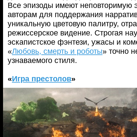
Все эпизоды имеют неповторимую э
авторам для поддержания нарратив
уникальную цветовую палитру, от
режиссерское видение. Строгая на
эскапистское фэнтези, ужасы и ко
«
Любовь, смерть и роботы
» точно н
узнаваемого стиля.
«
Игра престолов
»