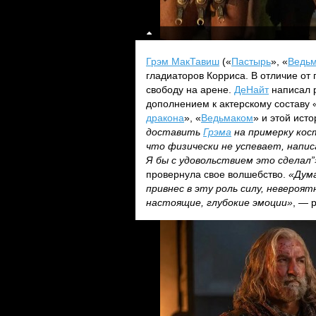
Грэм МакТавиш
(«
Пастырь
», «
Ведьм
гладиаторов Корриса. В отличие от
свободу на арене.
ДеНайт
написал 
дополнением к актерскому составу 
дракона
», «
Ведьмаком
» и этой ист
доставить
Грэма
на примерку кос
что физически не успевает, напис
Я бы с удовольствием это сделал”
провернула свое волшебство.
«Дума
привнес в эту роль силу, невероя
настоящие, глубокие эмоции»
, — 