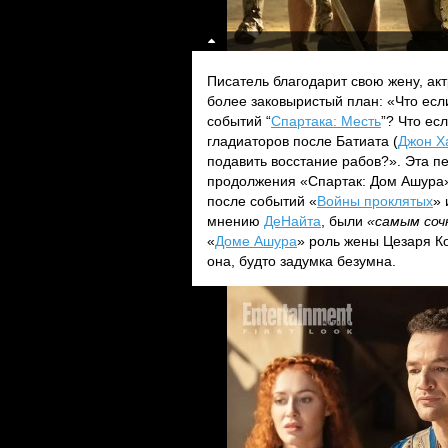
Писатель благодарит свою жену, ак
более заковыристый план: «Что ес
событий “
Спартака: Месть
”? Что ес
гладиаторов после Батиата (
Джон Х
подавить восстание рабов?». Эта п
продолжения «Спартак: Дом Ашура»
после событий «
Войны проклятых
» 
мнению
ДеНайта
, были
«самым со
«
Доме Ашура
» роль жены Цезаря Ко
она, будто задумка безумна.