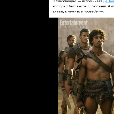
и Клеопатры,
— вспоминает
ДеНай
которых был высокий бюджет. К т
знаем, к чему все приведет»
.