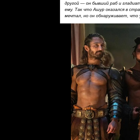
другой — он бывший раб и гладиат
ему. Так что Ашур оказался в стра
мечтал, но он обнаруживает, что