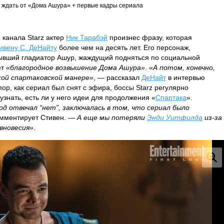
 ждать от «Дома Ашура» + первые кадры сериала
 канала Starz актер
Ник Тарабэй
произнес фразу, которая
ивену С. ДеНайту
более чем на десять лет. Его персонаж,
ывший гладиатор Ашур, жаждущий подняться по социальной
ет
«благородное возвышение Дома Ашура»
.
«А потом, конечно,
кой спартаковской манере»
, — рассказал
ДеНайт
в интервью
 пор, как сериал был снят с эфира, боссы Starz регулярно
знать, есть ли у него идеи для продолжения «
Спартака
».
год отвечал “нет”, заключалась в том, что сериал было
мментирует Стивен. —
А еще мы потеряли
Энди Уитфилда
из-за
авновесия»
.