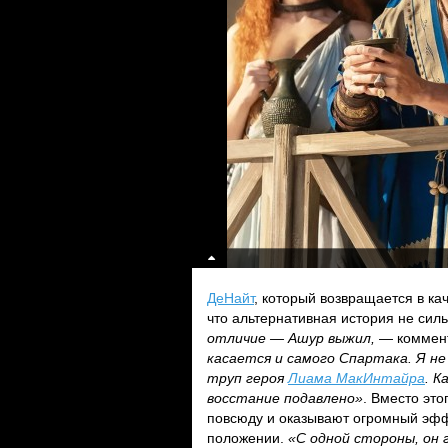
ДеНайт
, который возвращается в к
что альтернативная история не сил
отличие — Ашур выжил,
— коммент
касается и самого Спартака. Я не
труп героя
Лиама МакИнтайра
. К
восстание подавлено»
. Вместо это
повсюду и оказывают огромный эфф
положении.
«С одной стороны, он 