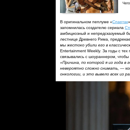
Чего
В оригинальном пеплуме «
Спартак
»
запомнилась создателю сериала
Ст
амбициозный и непредсказуемый б
лестнице Древнего Рима, предрека
мы жестоко убили его в классичес
Entertainment Weekly. За годы с тех
связывались с шоураннером, чтобы у
«Причина, по которой я из года в 
невероятно сложно снимать,
— ко
онкологии, и это вывело всех из р