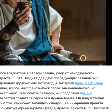
ного гладиатора в первом сезоне, умер от неходжкинской
зрасте 39 лет. Позднее для двух последующих сезонов был
сстрашного фракийского полководца выступил
Лиам МакИнтайр
.
тие, чтобы восстановиться после замечательного, но
выматывающего опыта съемок»
, — продолжил
ДеНайт
.
то застал создателя сериала в нужное время. Он почувствовал
ь о том, как может выглядеть следующая инкарнация проекта.
шоу вокруг триумвирата Цезаря, Красса и Помпея или Антония