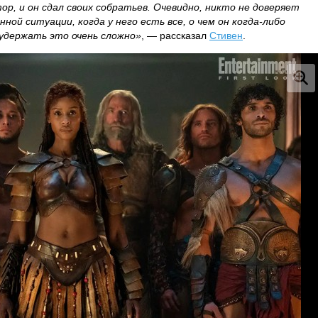
ор, и он сдал своих собратьев. Очевидно, никто не доверяет
нной ситуации, когда у него есть все, о чем он когда-либо
 удержать это очень сложно»
, — рассказал
Стивен
.