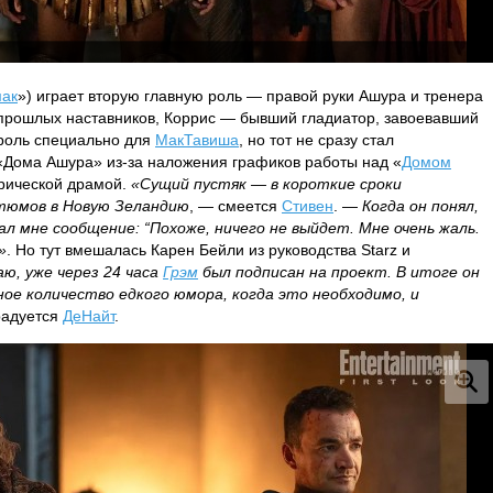
ак
») играет вторую главную роль — правой руки Ашура и тренера
 прошлых наставников, Коррис — бывший гладиатор, завоевавший
роль специально для
МакТавиша
, но тот не сразу стал
«Дома Ашура» из-за наложения графиков работы над «
Домом
орической драмой.
«Сущий пустяк — в короткие сроки
тюмов в Новую Зеландию
, — смеется
Стивен
. —
Когда он понял,
ал мне сообщение: “Похоже, ничего не выйдет. Мне очень жаль.
»
. Но тут вмешалась Карен Бейли из руководства Starz и
ю, уже через 24 часа
Грэм
был подписан на проект. В итоге он
тное количество едкого юмора, когда это необходимо, и
радуется
ДеНайт
.