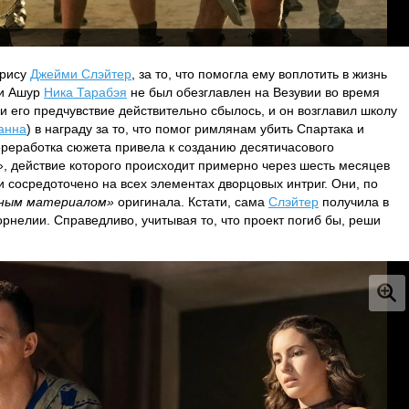
трису
Джейми Слэйтер
, за то, что помогла ему воплотить в жизнь
ли Ашур
Ника Тарабэя
не был обезглавлен на Везувии во время
ли его предчувствие действительно сбылось, и он возглавил школу
анна
) в награду за то, что помог римлянам убить Спартака и
ереработка сюжета привела к созданию десятичасового
, действие которого происходит примерно через шесть месяцев
и сосредоточено на всех элементах дворцовых интриг. Они, по
чным материалом»
оригинала. Кстати, сама
Слэйтер
получила в
рнелии. Справедливо, учитывая то, что проект погиб бы, реши